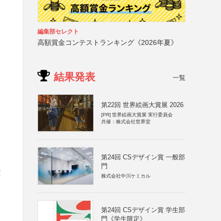
編集部セレクト
高額賞金コンテストランキング《2026年夏》
結果発表
一覧
第22回 世界絵画大賞展 2026
[PR]
世界絵画大賞展 実行委員会
共催：株式会社世界堂
第24回 CSデザイン賞 一般部
門
権
株式会社中川ケミカル
第24回 CSデザイン賞 学生部
門《学生限定》