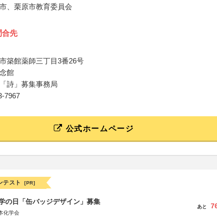
市、栗原市教育委員会
問合先
市築館薬師三丁目3番26号
念館
「詩」募集事務局
23-7967
公式ホームページ
ンテスト
[PR]
 化学の日「缶バッジデザイン」募集
7
あと
本化学会