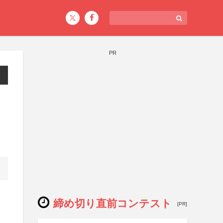
PR
締め切り直前コンテスト
[PR]