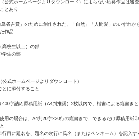
（公式ホームページよりダウンロード）によらない応募作品は審
ことあり
 白鳥省吾賞」のために創作された、「自然」「人間愛」のいずれか
た作品
（高校生以上）の部
中学生の部
（公式ホームページよりダウンロード）
ごとに添付すること
き400字詰め原稿用紙（A4判推奨）2枚以内で、楷書による縦書き
使用の場合は、A4判20字×20行の縦書きで、できるだけ原稿用紙
と
1行目に題名を、題名の次行に氏名（またはペンネーム）を記入す