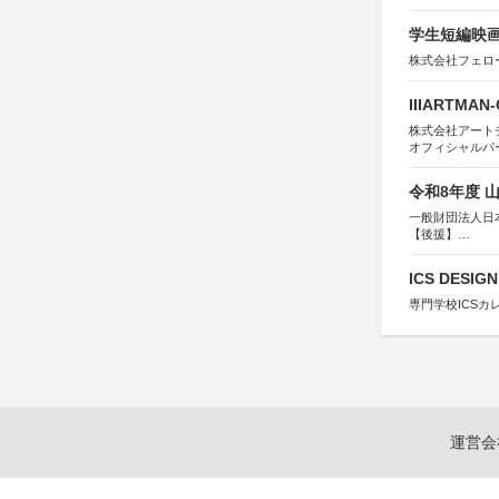
学生短編映画
株式会社フェロ
IIIARTMAN
株式会社アートチューン
オフィシャルパ
令和8年度 
一般財団法人日
【後援】
総務省消防庁、
ICS DESI
専門学校ICSカ
運営会