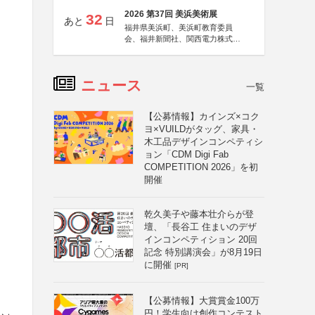
2026 第37回 美浜美術展
32
あと
日
福井県美浜町、美浜町教育委員
会、福井新聞社、関西電力株式会
社
ニュース
一覧
【公募情報】カインズ×コク
ヨ×VUILDがタッグ、家具・
木工品デザインコンペティシ
ョン「CDM Digi Fab
COMPETITION 2026」を初
開催
乾久美子や藤本壮介らが登
壇、「長谷工 住まいのデザ
インコンペティション 20回
記念 特別講演会」が8月19日
に開催
[PR]
【公募情報】大賞賞金100万
円！学生向け創作コンテスト