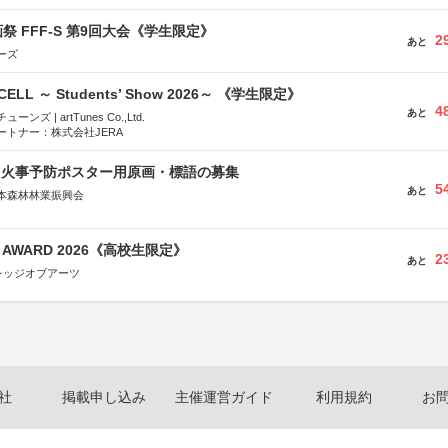
祭 FFF-S 第9回大会《学生限定》
2
あと
ーズ
-CELL ～ Students’ Show 2026～ 《学生限定》
4
あと
ズ | artTunes Co.,Ltd.
ートナー：株式会社JERA
山火事予防ポスター用原画・標語の募集
5
あと
本森林林業振興会
文部科学省、林野庁、全国森林組合連合会、森林火災対策協会
GN AWARD 2026《高校生限定》
2
あと
レッジオブアーツ
社
掲載申し込み
主催運営ガイド
利用規約
お