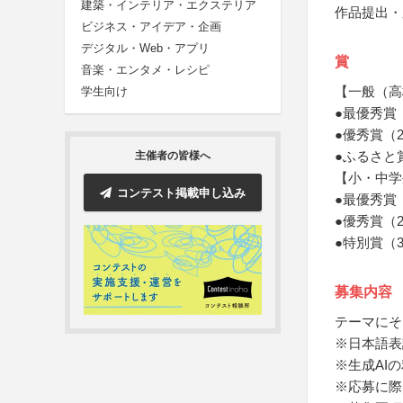
建築・インテリア・エクステリア
作品提出・
ビジネス・アイデア・企画
デジタル・Web・アプリ
賞
音楽・エンタメ・レシピ
【一般（高
学生向け
●最優秀賞
●優秀賞（
●ふるさと
主催者の皆様へ
【小・中学
コンテスト掲載申し込み
●最優秀賞
●優秀賞（
●特別賞（
募集内容
テーマにそ
※日本語表
※生成AI
※応募に際