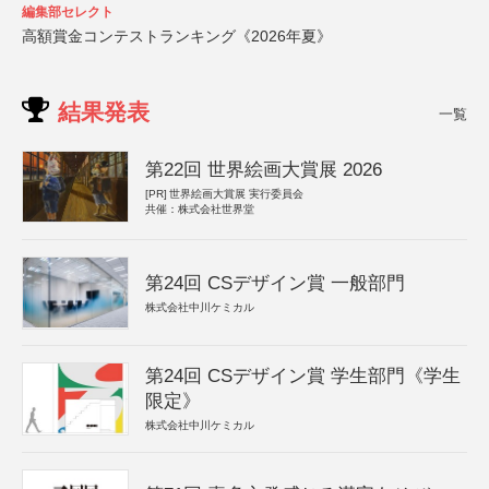
編集部セレクト
高額賞金コンテストランキング《2026年夏》
結果発表
一覧
第22回 世界絵画大賞展 2026
[PR]
世界絵画大賞展 実行委員会
共催：株式会社世界堂
第24回 CSデザイン賞 一般部門
株式会社中川ケミカル
第24回 CSデザイン賞 学生部門《学生
限定》
株式会社中川ケミカル