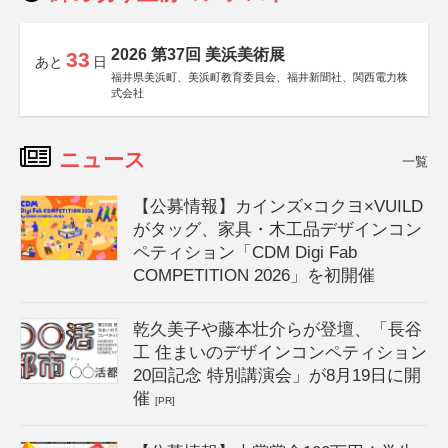
2026 第37回 美浜美術展
33
あと
日
福井県美浜町、美浜町教育委員会、福井新聞社、関西電力株
式会社
ニュース
一覧
【公募情報】カインズ×コクヨ×VUILD
がタッグ、家具・木工品デザインコン
ペティション「CDM Digi Fab
COMPETITION 2026」を初開催
乾久美子や藤本壮介らが登壇、「長谷
工 住まいのデザインコンペティション
20回記念 特別講演会」が8月19日に開
催
[PR]