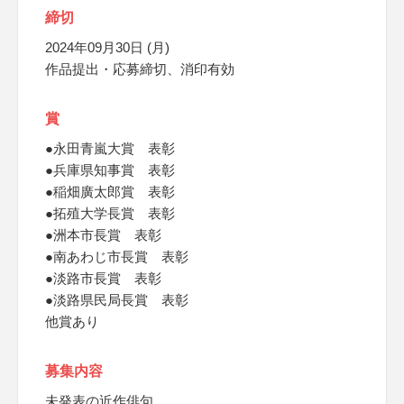
締切
2024年09月30日 (月)
作品提出・応募締切、消印有効
賞
●永田青嵐大賞 表彰
●兵庫県知事賞 表彰
●稲畑廣太郎賞 表彰
●拓殖大学長賞 表彰
●洲本市長賞 表彰
●南あわじ市長賞 表彰
●淡路市長賞 表彰
●淡路県民局長賞 表彰
他賞あり
募集内容
未発表の近作俳句