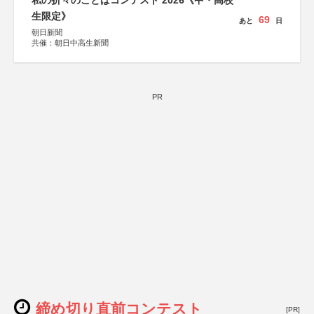
私の折々のことばコンテスト 2026《中・高校
生限定》
69
あと
日
朝日新聞
共催：朝日中高生新聞
PR
締め切り直前コンテスト
[PR]