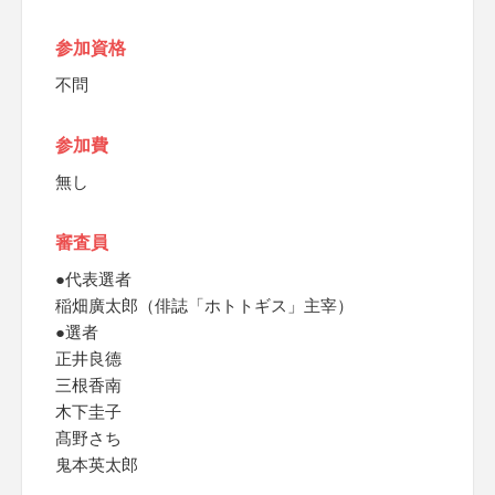
参加資格
不問
参加費
無し
審査員
●代表選者
稲畑廣太郎（俳誌「ホトトギス」主宰）
●選者
正井良德
三根香南
木下圭子
髙野さち
鬼本英太郎