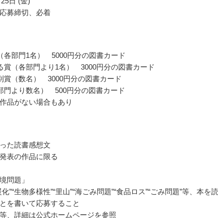
25日 (金)
応募締切、必着
（各部門1名） 5000円分の図書カード
る賞（各部門より1名） 3000円分の図書カード
別賞（数名） 3000円分の図書カード
部門より数名） 500円分の図書カード
作品がない場合もあり
った読書感想文
発表の作品に限る
境問題」
化”“生物多様性”“里山”“海ごみ問題”“食品ロス”“ごみ問題”等、本を
とを書いて応募すること
等、詳細は公式ホームページを参照