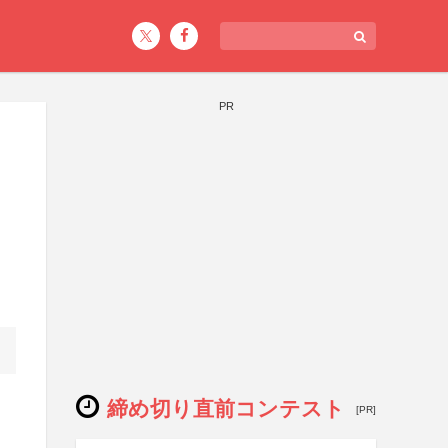
PR
締め切り直前コンテスト
[PR]