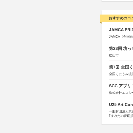
おすすめのコ
JAMCA P
JAMCA（全
第23回 坊
松山市
第7回 全国
全国くにうみ漫
SCC アプリ
株式会社エスシ
U25 Art Con
一般財団法人東
｢すみだの夢応
すみだ五彩の芸