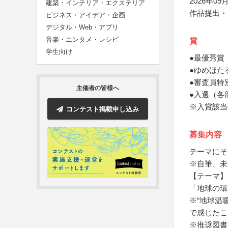
2026年09月
建築・インテリア・エクステリア
作品提出・
ビジネス・アイデア・企画
デジタル・Web・アプリ
音楽・エンタメ・レシピ
賞
学生向け
●最優秀賞
●ゆめほた
●審査員特
主催者の皆様へ
●入選（各
※入賞該当
コンテスト掲載申し込み
募集内容
テーマにそ
※自筆、未
【テーマ】
「地球の環
※“地球温暖
で感じたこ
※推奨図書