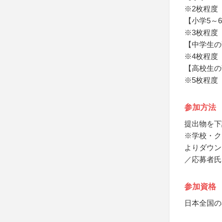
※2枚程度（
【小学5～
※3枚程度（
【中学生の
※4枚程度（
【高校生の
※5枚程度（
参加方法
提出物を下
※学校・ク
よりダウン
／応募者氏
参加資格
日本全国の