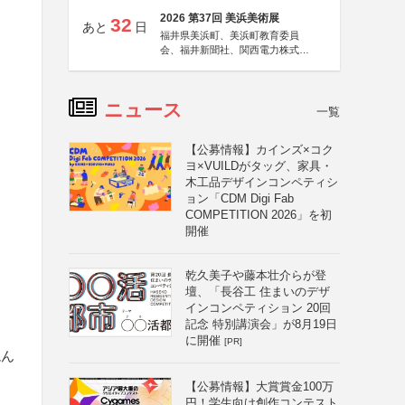
2026 第37回 美浜美術展
32
あと
日
福井県美浜町、美浜町教育委員
会、福井新聞社、関西電力株式会
社
ニュース
一覧
【公募情報】カインズ×コク
ヨ×VUILDがタッグ、家具・
木工品デザインコンペティシ
ョン「CDM Digi Fab
COMPETITION 2026」を初
開催
乾久美子や藤本壮介らが登
壇、「長谷工 住まいのデザ
インコンペティション 20回
記念 特別講演会」が8月19日
に開催
[PR]
読ん
【公募情報】大賞賞金100万
円！学生向け創作コンテスト