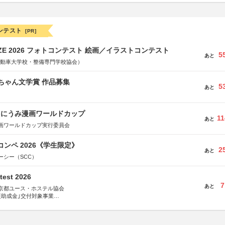
ンテスト
[PR]
RIZE 2026 フォトコンテスト 絵画／イラストコンテスト
5
あと
国自動車大学校・整備専門学校協会）
っちゃん文学賞 作品募集
5
あと
くにうみ漫画ワールドカップ
11
あと
画ワールドカップ実行委員会
コンペ 2026《学生限定》
2
あと
ーシー（SCC）
test 2026
7
あと
京都ユース・ホステル協会
援助成金｣交付対象事業
術祭 連携企画