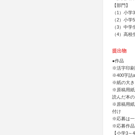
【部門】
（1）小学
（2）小学
（3）中学
（4）高校
提出物
●作品
※活字印刷
※400字
※紙の大き
※原稿用紙
読んだ本の
※原稿用紙
付け
※応募は一
※応募作品
【小学3～