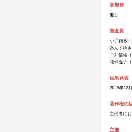
参加費
無し
審査員
小手鞠るい
あんずゆき
白井信雄（
花嶋温子（
結果発表
2026年
著作権の
主催者にお
主催