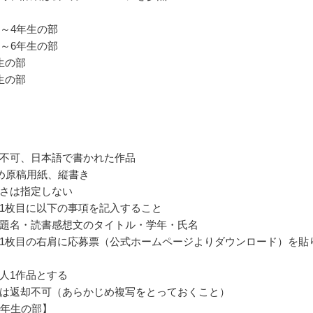
3～4年生の部
5～6年生の部
生の部
生の部
不可、日本語で書かれた作品
詰め原稿用紙、縦書き
さは指定しない
1枚目に以下の事項を記入すること
題名・読書感想文のタイトル・学年・氏名
1枚目の右肩に応募票（公式ホームページよりダウンロード）を貼
人1作品とする
は返却不可（あらかじめ複写をとっておくこと）
4年生の部】