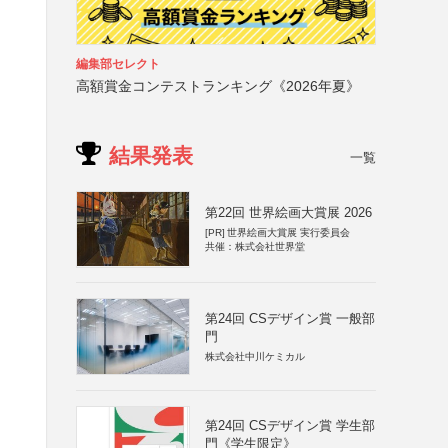
編集部セレクト
高額賞金コンテストランキング《2026年夏》
結果発表
一覧
第22回 世界絵画大賞展 2026
[PR]
世界絵画大賞展 実行委員会
共催：株式会社世界堂
第24回 CSデザイン賞 一般部
門
株式会社中川ケミカル
第24回 CSデザイン賞 学生部
門《学生限定》