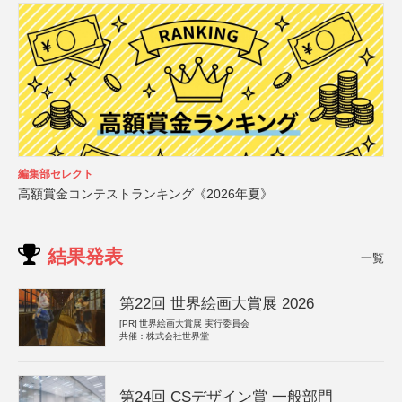
編集部セレクト
高額賞金コンテストランキング《2026年夏》
結果発表
一覧
第22回 世界絵画大賞展 2026
[PR]
世界絵画大賞展 実行委員会
共催：株式会社世界堂
第24回 CSデザイン賞 一般部門