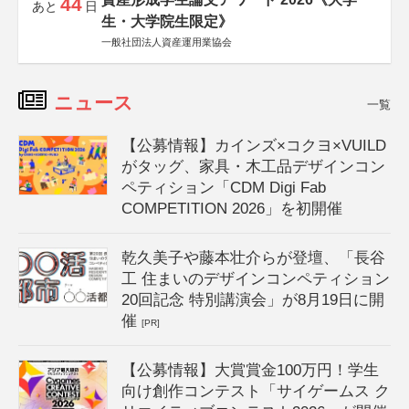
44
あと
日
生・大学院生限定》
一般社団法人資産運用業協会
ニュース
一覧
【公募情報】カインズ×コクヨ×VUILD
がタッグ、家具・木工品デザインコン
ペティション「CDM Digi Fab
COMPETITION 2026」を初開催
乾久美子や藤本壮介らが登壇、「長谷
工 住まいのデザインコンペティション
20回記念 特別講演会」が8月19日に開
催
[PR]
【公募情報】大賞賞金100万円！学生
向け創作コンテスト「サイゲームス ク