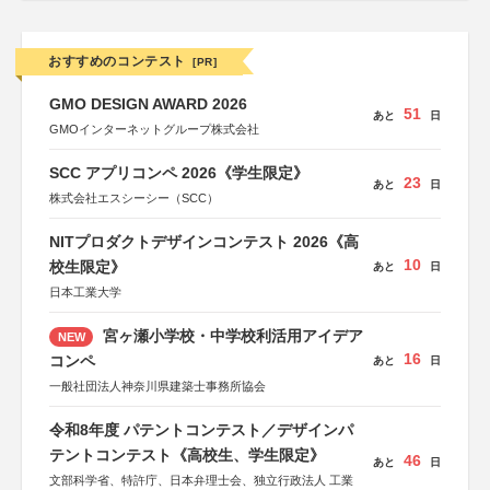
おすすめのコンテスト
[PR]
GMO DESIGN AWARD 2026
51
あと
日
GMOインターネットグループ株式会社
SCC アプリコンペ 2026《学生限定》
23
あと
日
株式会社エスシーシー（SCC）
NITプロダクトデザインコンテスト 2026《高
10
校生限定》
あと
日
日本工業大学
宮ヶ瀬小学校・中学校利活用アイデア
NEW
16
コンペ
あと
日
一般社団法人神奈川県建築士事務所協会
令和8年度 パテントコンテスト／デザインパ
テントコンテスト《高校生、学生限定》
46
あと
日
文部科学省、特許庁、日本弁理士会、独立行政法人 工業