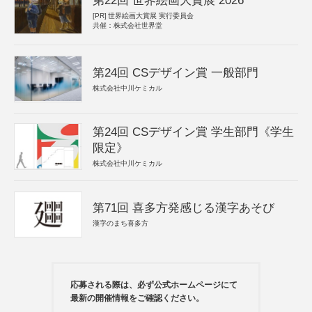
第22回 世界絵画大賞展 2026
[PR]
世界絵画大賞展 実行委員会
共催：株式会社世界堂
第24回 CSデザイン賞 一般部門
株式会社中川ケミカル
第24回 CSデザイン賞 学生部門《学生
限定》
株式会社中川ケミカル
第71回 喜多方発感じる漢字あそび
漢字のまち喜多方
応募される際は、必ず公式ホームページにて
最新の開催情報をご確認ください。