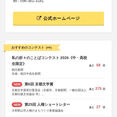
tel : 096-361-3181
公式ホームページ
おすすめのコンテスト
[PR]
私の折々のことばコンテスト 2026《中・高校
生限定》
68
あと
日
朝日新聞
共催：朝日中高生新聞
第6回 京都文学賞
NEW
275
あと
日
京都文学賞実行委員会（京都市、京都新聞、一般社団法人
京都出版文化協会 等）
協力：京都府書店商業組合、朝日新聞出版、
KADOKAWA、河出書房新社、幻冬舎、講談社、光文社、
第25回 人権ショートレター
NEW
集英社、小学館、祥伝社、新潮社、淡交社、ちいさいミシ
27
あと
日
マ社、徳間書店、早川書房、PHP研究所、双葉社、文藝春
大和郡山市人権のまちづくり推進協議会
秋、ポプラ社、毎日新聞出版