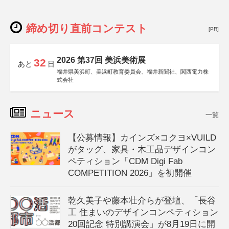
締め切り直前コンテスト
[PR]
2026 第37回 美浜美術展
32
あと
日
福井県美浜町、美浜町教育委員会、福井新聞社、関西電力株
式会社
ニュース
一覧
【公募情報】カインズ×コクヨ×VUILD
がタッグ、家具・木工品デザインコン
ペティション「CDM Digi Fab
COMPETITION 2026」を初開催
乾久美子や藤本壮介らが登壇、「長谷
工 住まいのデザインコンペティション
20回記念 特別講演会」が8月19日に開