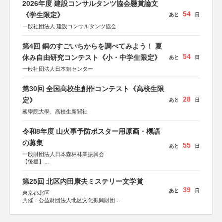
2026年度 建設コンサルタンツ協会懸賞論文
54
《学生限定》
あと
日
一般社団法人 建設コンサルタンツ協会
第4回 銅のすごいちからを調べてみよう！ 夏
54
休み自由研究コンテスト《小・中学生限定》
あと
日
一般社団法人日本銅センター
第30回 全国高校生創作コンテスト《高校生限
28
定》
あと
日
國學院大學、高校生新聞社
令和8年度 山火事予防ポスター用原画・標語
の募集
55
あと
日
一般財団法人日本森林林業振興会
【後援】
総務省消防庁、文部科学省、林野庁、全国森林組合連合
会、森林火災対策協会
第25回 北区内田康夫ミステリー文学賞
39
あと
日
東京都北区
共催：公益財団法人北区文化振興財団
協力：一般財団法人内田康夫財団
協賛：株式会社実業之日本社