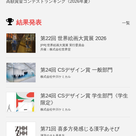
高額賞金コンテストランキング《2026年夏》
結果発表
一覧
第22回 世界絵画大賞展 2026
[PR]
世界絵画大賞展 実行委員会
共催：株式会社世界堂
第24回 CSデザイン賞 一般部門
株式会社中川ケミカル
第24回 CSデザイン賞 学生部門《学生
限定》
株式会社中川ケミカル
第71回 喜多方発感じる漢字あそび
漢字のまち喜多方