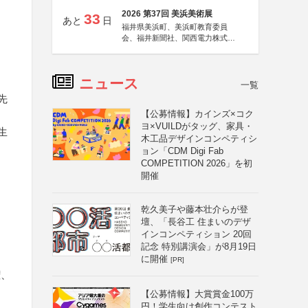
2026 第37回 美浜美術展
33
あと
日
福井県美浜町、美浜町教育委員
会、福井新聞社、関西電力株式会
社
ニュース
一覧
先
【公募情報】カインズ×コク
ヨ×VUILDがタッグ、家具・
生
木工品デザインコンペティシ
ョン「CDM Digi Fab
COMPETITION 2026」を初
開催
乾久美子や藤本壮介らが登
壇、「長谷工 住まいのデザ
インコンペティション 20回
記念 特別講演会」が8月19日
に開催
[PR]
権、
【公募情報】大賞賞金100万
円！学生向け創作コンテスト