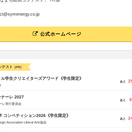
tact@symenergy.co.jp
公式ホームページ
ンテスト
[PR]
クル学生クリエイターズアワード《学生限定》
2
あと
ト
ーレ 2027
8
あと
ーレ実行委員会
大学 コンペティション2026《学生限定》
2
あと
Association Liberal Arts協会