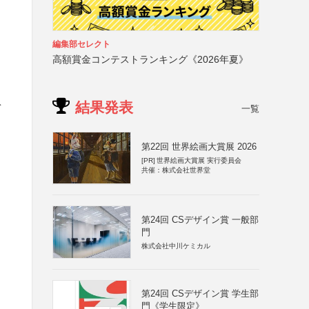
編集部セレクト
高額賞金コンテストランキング《2026年夏》
を
結果発表
一覧
第22回 世界絵画大賞展 2026
[PR]
世界絵画大賞展 実行委員会
共催：株式会社世界堂
第24回 CSデザイン賞 一般部
門
株式会社中川ケミカル
第24回 CSデザイン賞 学生部
門《学生限定》