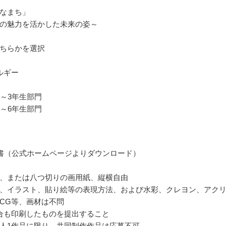
なまち」
の魅力を活かした未来の姿～
ちらかを選択
ルギー
1～3年生部門
4～6年生部門
書（公式ホームページよりダウンロード）
、または八つ切りの画用紙、縦横自由
、イラスト、貼り絵等の表現方法、および水彩、クレヨン、アク
CG等、画材は不問
合も印刷したものを提出すること
人1作品に限り、共同制作作品は応募不可