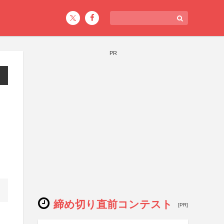
PR
締め切り直前コンテスト
[PR]