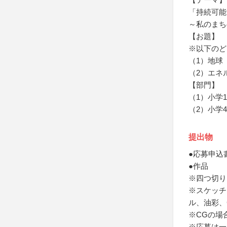
「持続可能
～私のまち
【お題】
※以下のど
（1）地球
（2）エネ
【部門】
（1）小学
（2）小学
提出物
●応募申込
●作品
※四つ切り
※スケッチ
ル、油彩、
※CGの場
※応募は一