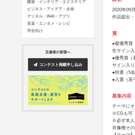
建築・インテリア・エクステリア
ビジネス・アイデア・企画
2020年09月
デジタル・Web・アプリ
作品提出・
音楽・エンタメ・レシピ
学生向け
賞
●最優秀賞
生サイン入
主催者の皆様へ
●優秀賞（
コンテスト掲載申し込み
サイン入り
●特選（5
●入選（若
募集内容
テーマにそ
※CGも可
※必ず本人
肖像権その
【テーマ】