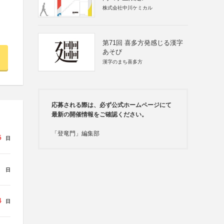
株式会社中川ケミカル
第71回 喜多方発感じる漢字
あそび
漢字のまち喜多方
応募される際は、必ず公式ホームページにて
最新の開催情報をご確認ください。
「登竜門」編集部
5
日
日
4
日