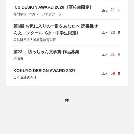
ICS DESIGN AWARD 2026《高校生限定》
21
あと
日
専門学校ICSカレッジオブアーツ
第6回 お気に入りの一冊をあなたへ 読書推せ
32
ん文コンクール《小・中学生限定》
あと
日
公益財団法人博報堂教育財団
第23回 坊っちゃん文学賞 作品募集
51
あと
日
松山市
KOKUYO DESIGN AWARD 2027
58
あと
日
コクヨ株式会社
PR