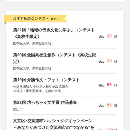
おすすめのコンテスト
[PR]
第22回「地域の伝承文化に学ぶ」コンテスト
29
《高校生限定》
あと
日
國學院大學、高校生新聞社
第30回 全国高校生創作コンテスト《高校生限
29
定》
あと
日
國學院大學、高校生新聞社
第19回 介護作文・フォトコンテスト
55
あと
日
公益社団法人 全国老人福祉施設協議会
※後援：厚生労働省、文部科学省
第23回 坊っちゃん文学賞 作品募集
55
あと
日
松山市
文京区×交流都市ハッシュタグキャンペーン
～あなたがみつけた交流都市の“つながる”を