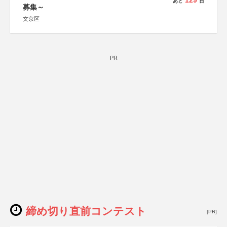
129
あと
日
募集～
文京区
PR
締め切り直前コンテスト
[PR]