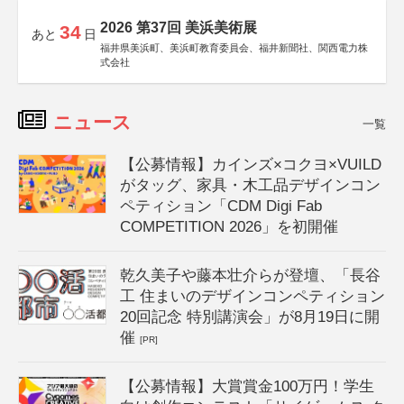
2026 第37回 美浜美術展
34
あと
日
福井県美浜町、美浜町教育委員会、福井新聞社、関西電力株
式会社
ニュース
一覧
【公募情報】カインズ×コクヨ×VUILD
がタッグ、家具・木工品デザインコン
ペティション「CDM Digi Fab
COMPETITION 2026」を初開催
乾久美子や藤本壮介らが登壇、「長谷
工 住まいのデザインコンペティション
20回記念 特別講演会」が8月19日に開
催
[PR]
【公募情報】大賞賞金100万円！学生