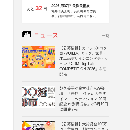
2026 第37回 美浜美術展
32
あと
日
福井県美浜町、美浜町教育委員
会、福井新聞社、関西電力株式会
社
ニュース
一覧
【公募情報】カインズ×コク
ヨ×VUILDがタッグ、家具・
木工品デザインコンペティシ
ョン「CDM Digi Fab
COMPETITION 2026」を初
開催
乾久美子や藤本壮介らが登
壇、「長谷工 住まいのデザ
インコンペティション 20回
記念 特別講演会」が8月19日
に開催
[PR]
【公募情報】大賞賞金100万
円！学生向け創作コンテスト