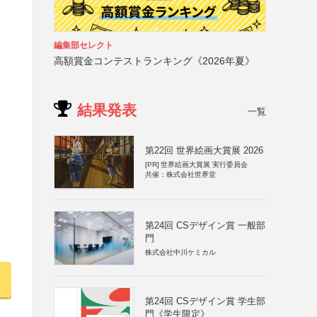
編集部セレクト
高額賞金コンテストランキング《2026年夏》
結果発表
一覧
第22回 世界絵画大賞展 2026
[PR]
世界絵画大賞展 実行委員会
共催：株式会社世界堂
第24回 CSデザイン賞 一般部
門
株式会社中川ケミカル
第24回 CSデザイン賞 学生部
門《学生限定》