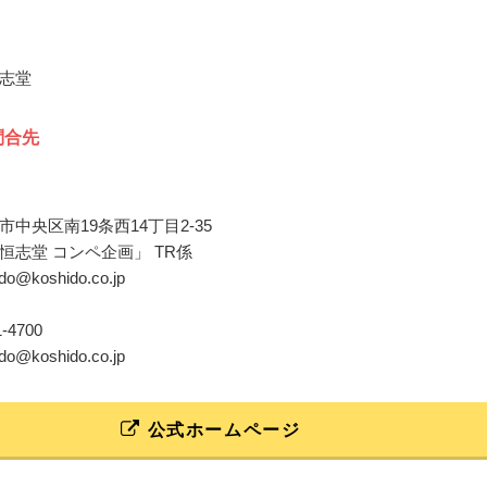
志堂
問合先
中央区南19条西14丁目2-35
恒志堂 コンペ企画」 TR係
ido@koshido.co.jp
11-4700
ido@koshido.co.jp
公式ホームページ