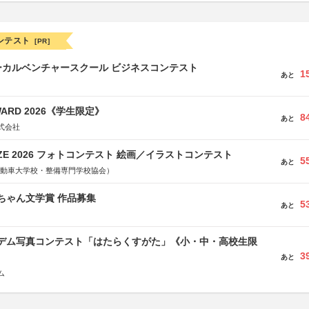
ンテスト
[PR]
ーカルベンチャースクール ビジネスコンテスト
1
あと
WARD 2026《学生限定》
8
あと
式会社
RIZE 2026 フォトコンテスト 絵画／イラストコンテスト
5
あと
国自動車大学校・整備専門学校協会）
っちゃん文学賞 作品募集
5
あと
イデム写真コンテスト「はたらくすがた」《小・中・高校生限
3
あと
ム