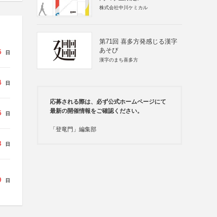
株式会社中川ケミカル
第71回 喜多方発感じる漢字
あそび
5
日
漢字のまち喜多方
4
日
応募される際は、必ず公式ホームページにて
最新の開催情報をご確認ください。
5
日
「登竜門」編集部
3
日
9
日