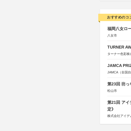
おすすめのコ
福岡八女ロ
八女市
TURNER A
ターナー色彩株
JAMCA P
JAMCA（全
第23回 坊
松山市
第21回 ア
定》
株式会社アイデ