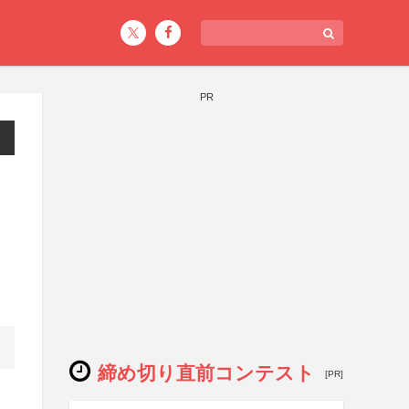
PR
締め切り直前コンテスト
[PR]