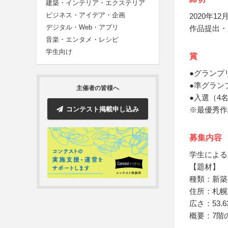
建築・インテリア・エクステリア
ビジネス・アイデア・企画
2020年12月
デジタル・Web・アプリ
作品提出・
音楽・エンタメ・レシピ
学生向け
賞
●グランプ
●準グラン
主催者の皆様へ
●入選（4
コンテスト掲載申し込み
※最優秀作
募集内容
学生による
【題材】
種類：新築
住所：札幌
広さ：53.
概要：7階