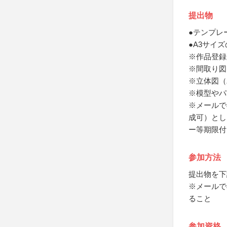
提出物
●テンプレ
●A3サイ
※作品登録
※間取り図
※立体図（
※模型やパ
※メールで
成可）とし
ー等期限付
参加方法
提出物を下
※メールで
ること
参加資格