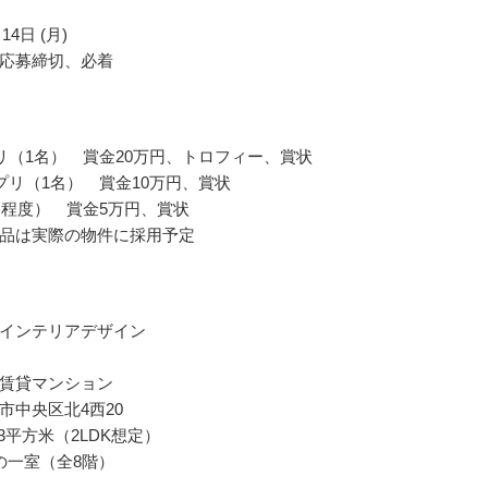
14日 (月)
応募締切、必着
リ（1名） 賞金20万円、トロフィー、賞状
プリ（1名） 賞金10万円、賞状
名程度） 賞金5万円、賞状
品は実際の物件に採用予定
インテリアデザイン
賃貸マンション
市中央区北4西20
63平方米（2LDK想定）
の一室（全8階）