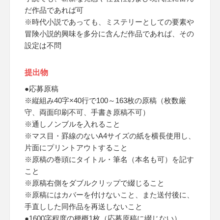
だ作品であれば可
※時代小説であっても、ミステリーとしての要素や
冒険小説的興味を多分に含んだ作品であれば、その
設定は不問
提出物
●応募原稿
※縦組み40字×40行で100～163枚の原稿（枚数厳
守、両面印刷不可、手書き原稿不可）
※通しノンブルを入れること
※マス目・罫線のないA4サイズの紙を横長使用し、
片面にプリントアウトすること
※原稿の巻頭にタイトル・筆名（本名も可）を記す
こと
※原稿右側をダブルクリップで綴じること
※原稿にはカバーを付けないこと、また送付後に、
手直しした同作品を再送しないこと
●1600字程度の梗概1枚（応募原稿に綴じない）