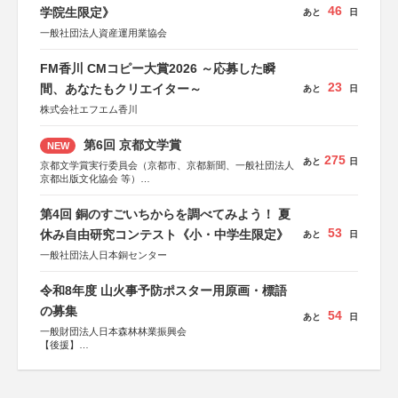
46
学院生限定》
あと
日
一般社団法人資産運用業協会
FM香川 CMコピー大賞2026 ～応募した瞬
23
間、あなたもクリエイター～
あと
日
株式会社エフエム香川
第6回 京都文学賞
NEW
275
あと
日
京都文学賞実行委員会（京都市、京都新聞、一般社団法人
京都出版文化協会 等）
協力：京都府書店商業組合、朝日新聞出版、
KADOKAWA、河出書房新社、幻冬舎、講談社、光文社、
第4回 銅のすごいちからを調べてみよう！ 夏
集英社、小学館、祥伝社、新潮社、淡交社、ちいさいミシ
53
マ社、徳間書店、早川書房、PHP研究所、双葉社、文藝春
休み自由研究コンテスト《小・中学生限定》
あと
日
秋、ポプラ社、毎日新聞出版
一般社団法人日本銅センター
令和8年度 山火事予防ポスター用原画・標語
の募集
54
あと
日
一般財団法人日本森林林業振興会
【後援】
総務省消防庁、文部科学省、林野庁、全国森林組合連合
会、森林火災対策協会