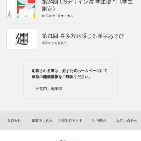
第24回 CSデザイン賞 学生部門《学生
限定》
株式会社中川ケミカル
第71回 喜多方発感じる漢字あそび
漢字のまち喜多方
応募される際は、必ず公式ホームページにて
最新の開催情報をご確認ください。
「登竜門」編集部
運営会社
掲載申し込み
主催運営ガイド
利用規約
お問い合わせ