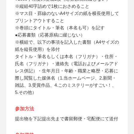
※縦組40字詰めで1枚におさめること
※マス目・罫線のないA4サイズの紙を横長使用して
プリントアウトすること
※巻頭にタイトル・筆名（本名も可）を記す
●応募書類（応募原稿に綴じない）
※横組で、以下の事項を記入した書類（A4サイズの
紙を縦長使用）を添付
タイトル・筆名もしくは本名（フリガナ）・住所・
氏名（フリガナ）・連絡先（電話およびメールアド
レス併記）・生年月日・年齢・職業と略歴・応募に
際し閲覧した媒体名（1.当ホームページ、2.新聞・
雑誌、3.受賞作品、4.このミステリーがすごい！、
5.その他）
参加方法
提出物を下記提出先まで書留郵便・宅配便にて送付