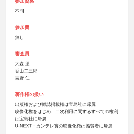
参加資格
不問
参加費
無し
審査員
大森 望
香山二三郎
吉野 仁
著作権の扱い
出版権および雑誌掲載権は宝島社に帰属
映像化権をはじめ、二次利用に関するすべての権利
は宝島社に帰属
U-NEXT・カンテレ賞の映像化権は協賛者に帰属