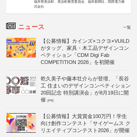
福井県美浜町、美浜町教育委員会、福井新聞社、関西電力株
式会社
ニュース
一覧
【公募情報】カインズ×コクヨ×VUILD
がタッグ、家具・木工品デザインコン
ペティション「CDM Digi Fab
COMPETITION 2026」を初開催
乾久美子や藤本壮介らが登壇、「長谷
工 住まいのデザインコンペティション
20回記念 特別講演会」が8月19日に開
催
[PR]
【公募情報】大賞賞金100万円！学生
向け創作コンテスト「サイゲームス ク
リエイティブコンテスト2026」が開催