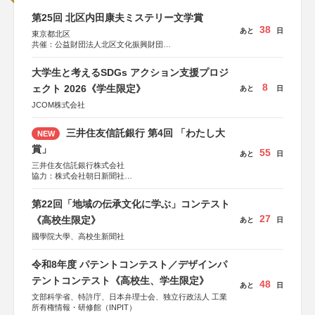
第25回 北区内田康夫ミステリー文学賞
38
あと
日
東京都北区
共催：公益財団法人北区文化振興財団
協力：一般財団法人内田康夫財団
協賛：株式会社実業之日本社
大学生と考えるSDGs アクション支援プロジ
8
ェクト 2026《学生限定》
あと
日
JCOM株式会社
三井住友信託銀行 第4回 「わたし大
NEW
賞」
55
あと
日
三井住友信託銀行株式会社
協力：株式会社朝日新聞社
後援：日本郵便株式会社
第22回「地域の伝承文化に学ぶ」コンテスト
27
《高校生限定》
あと
日
國學院大學、高校生新聞社
令和8年度 パテントコンテスト／デザインパ
テントコンテスト《高校生、学生限定》
48
あと
日
文部科学省、特許庁、日本弁理士会、独立行政法人 工業
所有権情報・研修館（INPIT）