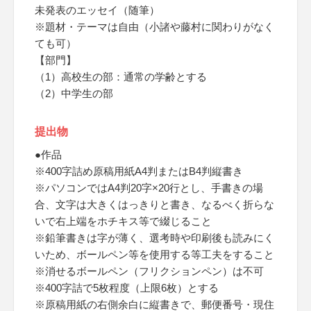
未発表のエッセイ（随筆）
※題材・テーマは自由（小諸や藤村に関わりがなく
ても可）
【部門】
（1）高校生の部：通常の学齢とする
（2）中学生の部
提出物
●作品
※400字詰め原稿用紙A4判またはB4判縦書き
※パソコンではA4判20字×20行とし、手書きの場
合、文字は大きくはっきりと書き、なるべく折らな
いで右上端をホチキス等で綴じること
※鉛筆書きは字が薄く、選考時や印刷後も読みにく
いため、ボールペン等を使用する等工夫をすること
※消せるボールペン（フリクションペン）は不可
※400字詰で5枚程度（上限6枚）とする
※原稿用紙の右側余白に縦書きで、郵便番号・現住