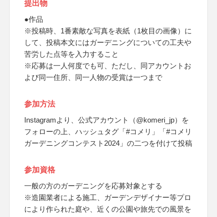
提出物
●作品
※投稿時、1番素敵な写真を表紙（1枚目の画像）に
して、投稿本文にはガーデニングについての工夫や
苦労した点等を入力すること
※応募は一人何度でも可、ただし、同アカウントお
よび同一住所、同一人物の受賞は一つまで
参加方法
Instagramより、公式アカウント（@komeri_jp）を
フォローの上、ハッシュタグ「#コメリ」「#コメリ
ガーデニングコンテスト2024」の二つを付けて投稿
参加資格
一般の方のガーデニングを応募対象とする
※造園業者による施工、ガーデンデザイナー等プロ
により作られた庭や、近くの公園や旅先での風景を