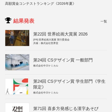
高額賞金コンテストランキング《2026年夏》
結果発表
一覧
第22回 世界絵画大賞展 2026
[PR]
世界絵画大賞展 実行委員会
共催：株式会社世界堂
第24回 CSデザイン賞 一般部門
株式会社中川ケミカル
第24回 CSデザイン賞 学生部門《学生
限定》
株式会社中川ケミカル
第71回 喜多方発感じる漢字あそび