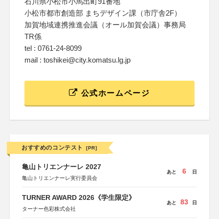
石川県小松市小馬出町91番地
小松市都市創造部 まちデザイン課（市庁舎2F）
加賀地域連携推進会議（オール加賀会議）事務局
TR係
tel : 0761-24-8099
mail : toshikei@city.komatsu.lg.jp
公式ホームページ
おすすめのコンテスト
[PR]
亀山トリエンナーレ 2027
6
あと
日
亀山トリエンナーレ実行委員会
TURNER AWARD 2026《学生限定》
83
あと
日
ターナー色彩株式会社