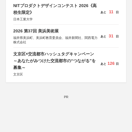
NITプロダクトデザインコンテスト 2026《高
11
校生限定》
あと
日
日本工業大学
2026 第37回 美浜美術展
31
あと
日
福井県美浜町、美浜町教育委員会、福井新聞社、関西電力
株式会社
文京区×交流都市ハッシュタグキャンペーン
～あなたがみつけた交流都市の“つながる”を
126
あと
日
募集～
文京区
PR