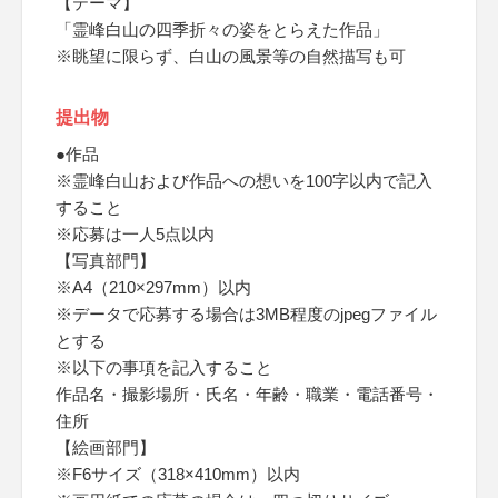
【テーマ】
「霊峰白山の四季折々の姿をとらえた作品」
※眺望に限らず、白山の風景等の自然描写も可
提出物
●作品
※霊峰白山および作品への想いを100字以内で記入
すること
※応募は一人5点以内
【写真部門】
※A4（210×297mm）以内
※データで応募する場合は3MB程度のjpegファイル
とする
※以下の事項を記入すること
作品名・撮影場所・氏名・年齢・職業・電話番号・
住所
【絵画部門】
※F6サイズ（318×410mm）以内