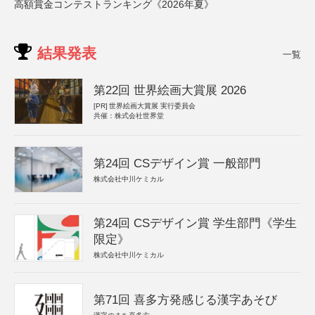
高額賞金コンテストランキング《2026年夏》
結果発表
一覧
第22回 世界絵画大賞展 2026
[PR]
世界絵画大賞展 実行委員会
共催：株式会社世界堂
第24回 CSデザイン賞 一般部門
株式会社中川ケミカル
第24回 CSデザイン賞 学生部門《学生
限定》
株式会社中川ケミカル
第71回 喜多方発感じる漢字あそび