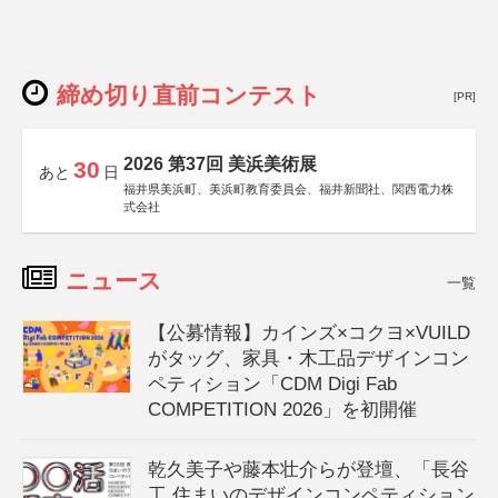
締め切り直前コンテスト
[PR]
2026 第37回 美浜美術展
30
あと
日
福井県美浜町、美浜町教育委員会、福井新聞社、関西電力株
式会社
ニュース
一覧
【公募情報】カインズ×コクヨ×VUILD
がタッグ、家具・木工品デザインコン
ペティション「CDM Digi Fab
COMPETITION 2026」を初開催
乾久美子や藤本壮介らが登壇、「長谷
工 住まいのデザインコンペティション