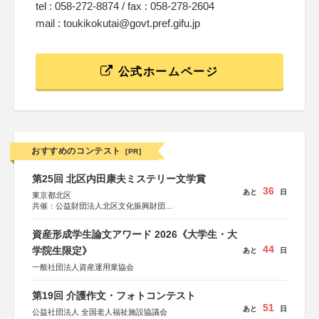
tel : 058-272-8874 / fax : 058-278-2604
mail : toukikokutai@govt.pref.gifu.jp
公式ホームページ
おすすめのコンテスト
[PR]
第25回 北区内田康夫ミステリー文学賞
36
あと
日
東京都北区
共催：公益財団法人北区文化振興財団
協力：一般財団法人内田康夫財団
協賛：株式会社実業之日本社
資産形成学生論文アワード 2026《大学生・大
44
学院生限定》
あと
日
一般社団法人資産運用業協会
第19回 介護作文・フォトコンテスト
51
あと
日
公益社団法人 全国老人福祉施設協議会