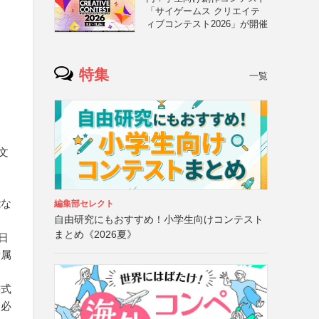
「サイゲームス クリエイテ
ィブコンテスト2026」が開催
特集
一覧
文
能な
編集部セレクト
自由研究にもおすすめ！小学生向けコンテスト
まとめ《2026夏》
日
所属
書式
は必