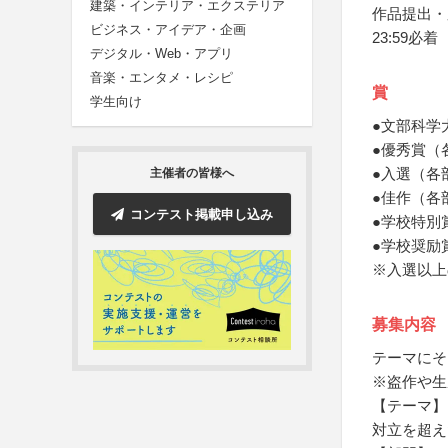
建築・インテリア・エクステリア
作品提出・
ビジネス・アイデア・企画
23:59必着
デジタル・Web・アプリ
音楽・エンタメ・レシピ
賞
学生向け
●文部科学
●優秀賞（
●入選（各
主催者の皆様へ
●佳作（各
コンテスト掲載申し込み
●学校特別
●学校奨励
※入選以上
募集内容
テーマにそ
※盗作や生
【テーマ】
対立を超え