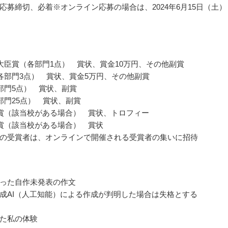
応募締切、必着※オンライン応募の場合は、2024年6月15日（土）
大臣賞（各部門1点） 賞状、賞金10万円、その他副賞
各部門3点） 賞状、賞金5万円、その他副賞
部門5点） 賞状、副賞
部門25点） 賞状、副賞
賞（該当校がある場合） 賞状、トロフィー
賞（該当校がある場合） 賞状
の受賞者は、オンラインで開催される受賞者の集いに招待
った自作未発表の作文
成AI（人工知能）による作成が判明した場合は失格とする
た私の体験