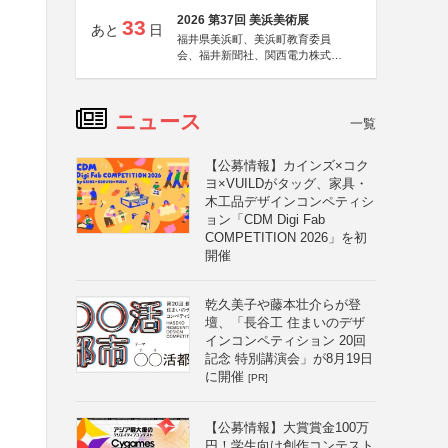
2026 第37回 美浜美術展
33
あと
日
福井県美浜町、美浜町教育委員
会、福井新聞社、関西電力株式会
社
ニュース
一覧
【公募情報】カインズ×コク
ヨ×VUILDがタッグ、家具・
木工品デザインコンペティシ
ョン「CDM Digi Fab
COMPETITION 2026」を初
開催
乾久美子や藤本壮介らが登
壇、「長谷工 住まいのデザ
インコンペティション 20回
記念 特別講演会」が8月19日
に開催
[PR]
【公募情報】大賞賞金100万
円！学生向け創作コンテスト