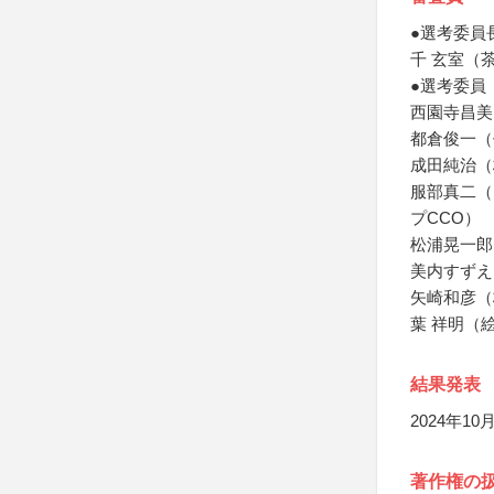
●選考委員
千 玄室（
●選考委員
西園寺昌美
都倉俊一（
成田純治（
服部真二（
プCCO）
松浦晃一郎
美内すずえ
矢崎和彦（
葉 祥明（
結果発表
2024年1
著作権の