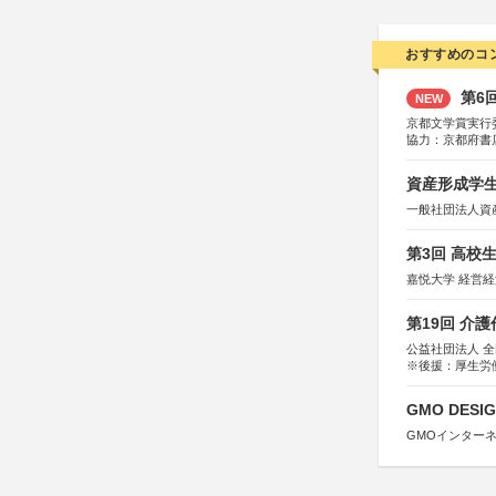
おすすめのコ
第6
NEW
京都文学賞実行
協力：京都府書
社、集英社、小
研究所、双葉社
資産形成学生
一般社団法人資
第3回 高校
嘉悦大学 経営
第19回 介
公益社団法人 
※後援：厚生労
GMO DESIG
GMOインター