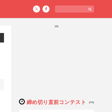
PR
締め切り直前コンテスト
[PR]