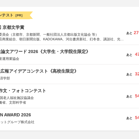
ンテスト
[PR]
回 京都文学賞
27
あと
委員会（京都市、京都新聞、一般社団法人京都出版文化協会 等）
店商業組合、朝日新聞出版、KADOKAWA、河出書房新社、幻冬舎、講談社、光文
学館、祥伝社、新潮社、淡交社、ちいさいミシマ社、徳間書店、早川書房、PHP
、文藝春秋、ポプラ社、毎日新聞出版
論文アワード 2026《大学生・大学院生限定》
4
あと
産運用業協会
生広報アイデアコンテスト《高校生限定》
3
あと
経済学部
護作文・フォトコンテスト
5
あと
全国老人福祉施設協議会
働省、文部科学省
N AWARD 2026
5
あと
ネットグループ株式会社