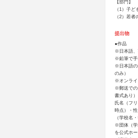
【部門】
（1）子ど
（2）若者
提出物
●作品
※日本語、
※鉛筆で手
※日本語の
のみ）
※オンライ
※郵送での
書式あり）
氏名（フリ
時点）・性
（学校名・
※団体（学
を公式ホー