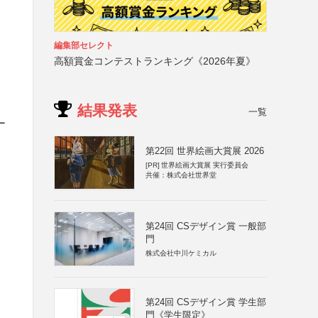
編集部セレクト
高額賞金コンテストランキング《2026年夏》
結果発表
一覧
ー
第22回 世界絵画大賞展 2026
[PR]
世界絵画大賞展 実行委員会
共催：株式会社世界堂
第24回 CSデザイン賞 一般部
門
株式会社中川ケミカル
第24回 CSデザイン賞 学生部
門《学生限定》