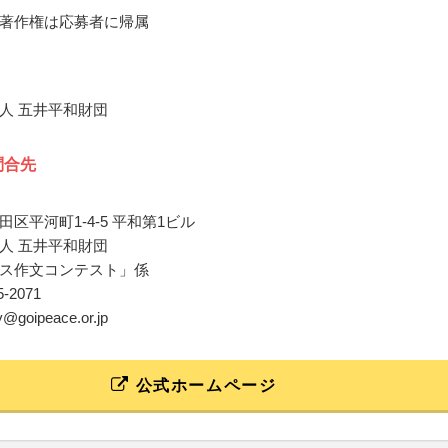
著作権は応募者に帰属
人 五井平和財団
問合先
区平河町1-4-5 平和第1ビル
人 五井平和財団
ス作文コンテスト」係
65-2071
y@goipeace.or.jp
公式ホームページ