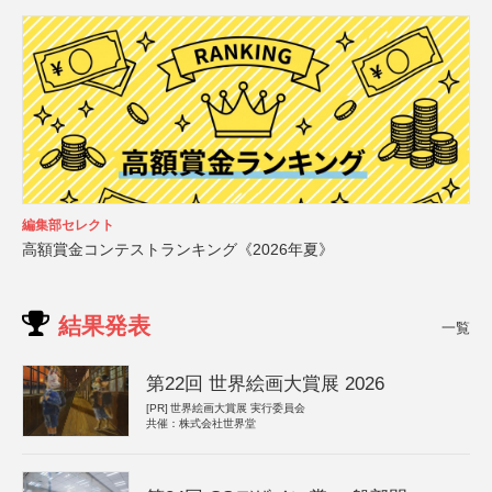
編集部セレクト
高額賞金コンテストランキング《2026年夏》
結果発表
一覧
第22回 世界絵画大賞展 2026
[PR]
世界絵画大賞展 実行委員会
共催：株式会社世界堂