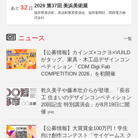
2026 第37回 美浜美術展
32
あと
日
福井県美浜町、美浜町教育委員会、福井新聞社、関西電力株
式会社
ニュース
一覧
【公募情報】カインズ×コクヨ×VUILD
がタッグ、家具・木工品デザインコン
ペティション「CDM Digi Fab
COMPETITION 2026」を初開催
乾久美子や藤本壮介らが登壇、「長谷
工 住まいのデザインコンペティション
20回記念 特別講演会」が8月19日に開
催
[PR]
【公募情報】大賞賞金100万円！学生
向け創作コンテスト「サイゲームス ク