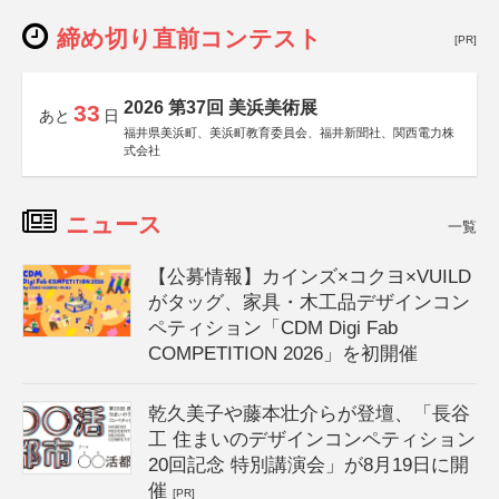
締め切り直前コンテスト
[PR]
2026 第37回 美浜美術展
33
あと
日
福井県美浜町、美浜町教育委員会、福井新聞社、関西電力株
式会社
ニュース
一覧
【公募情報】カインズ×コクヨ×VUILD
がタッグ、家具・木工品デザインコン
ペティション「CDM Digi Fab
COMPETITION 2026」を初開催
乾久美子や藤本壮介らが登壇、「長谷
工 住まいのデザインコンペティション
20回記念 特別講演会」が8月19日に開
催
[PR]