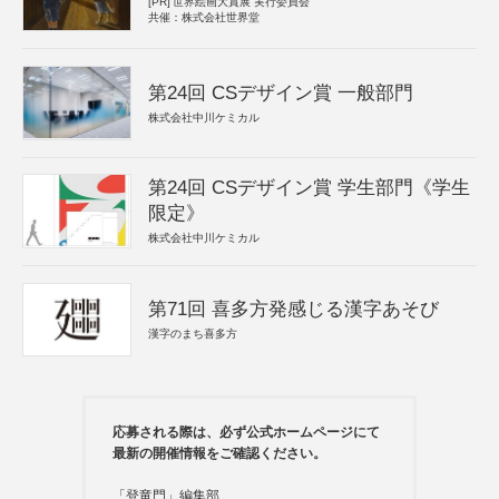
[PR]
世界絵画大賞展 実行委員会
共催：株式会社世界堂
第24回 CSデザイン賞 一般部門
株式会社中川ケミカル
第24回 CSデザイン賞 学生部門《学生
限定》
株式会社中川ケミカル
第71回 喜多方発感じる漢字あそび
漢字のまち喜多方
応募される際は、必ず公式ホームページにて
最新の開催情報をご確認ください。
「登竜門」編集部