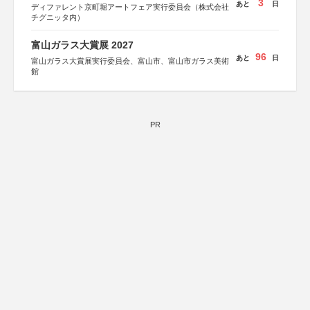
3
あと
日
ディファレント京町堀アートフェア実行委員会（株式会社
チグニッタ内）
富山ガラス大賞展 2027
96
あと
日
富山ガラス大賞展実行委員会、富山市、富山市ガラス美術
館
PR