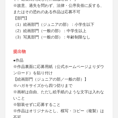
※故意、過失を問わず、法律・公序良俗に反する、
またはその恐れのある作品は応募不可
【部門】
（1）絵画部門（ジュニアの部）：小学生以下
（2）絵画部門（一般の部）：中学生以上
（3）写真部門（一般の部）：年齢制限なし
提出物
●作品
※作品裏面に応募用紙（公式ホームページよりダウ
ンロード）を貼り付け
【絵画部門（ジュニアの部／一般の部）】
※ハガキサイズから四つ切りまで
※画材は自由、ただし絵手紙のような文字は入れな
いこと
※額装せずに応募すること
※作品はオリジナルとし、模写・コピー（複製）は
不可