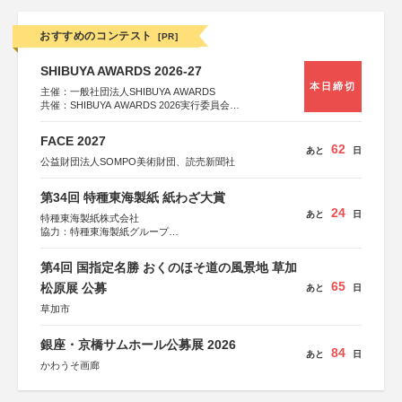
おすすめのコンテスト
[PR]
SHIBUYA AWARDS 2026-27
本日締切
主催：一般社団法人SHIBUYA AWARDS
共催：SHIBUYA AWARDS 2026実行委員会
※共催・後援等は決定次第、公式ホームページにて発表
FACE 2027
62
あと
日
公益財団法人SOMPO美術財団、読売新聞社
第34回 特種東海製紙 紙わざ大賞
24
あと
日
特種東海製紙株式会社
協力：特種東海製紙グループ
特別協賛：静岡県長泉町
第4回 国指定名勝 おくのほそ道の風景地 草加
65
松原展 公募
あと
日
草加市
銀座・京橋サムホール公募展 2026
84
あと
日
かわうそ画廊