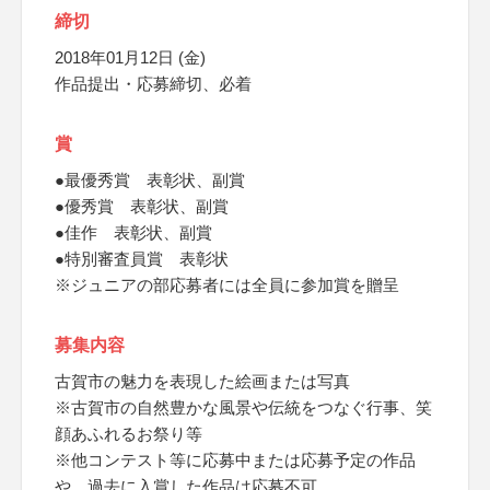
締切
2018年01月12日 (金)
作品提出・応募締切、必着
賞
●最優秀賞 表彰状、副賞
●優秀賞 表彰状、副賞
●佳作 表彰状、副賞
●特別審査員賞 表彰状
※ジュニアの部応募者には全員に参加賞を贈呈
募集内容
古賀市の魅力を表現した絵画または写真
※古賀市の自然豊かな風景や伝統をつなぐ行事、笑
顔あふれるお祭り等
※他コンテスト等に応募中または応募予定の作品
や、過去に入賞した作品は応募不可