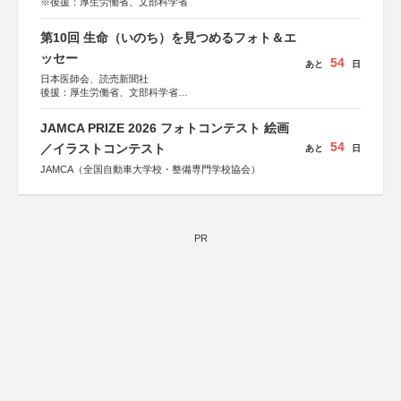
※後援：厚生労働省、文部科学省
第10回 生命（いのち）を見つめるフォト＆エ
ッセー
54
あと
日
日本医師会、読売新聞社
後援：厚生労働省、文部科学省
協賛：東京海上日動火災保険株式会社、東京海上日動あん
しん生命保険株式会社
JAMCA PRIZE 2026 フォトコンテスト 絵画
54
／イラストコンテスト
あと
日
JAMCA（全国自動車大学校・整備専門学校協会）
PR