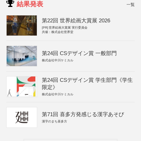
結果発表
一覧
第22回 世界絵画大賞展 2026
[PR]
世界絵画大賞展 実行委員会
共催：株式会社世界堂
第24回 CSデザイン賞 一般部門
株式会社中川ケミカル
第24回 CSデザイン賞 学生部門《学生
限定》
株式会社中川ケミカル
第71回 喜多方発感じる漢字あそび
漢字のまち喜多方