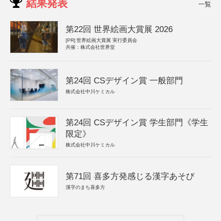
結果発表
一覧
第22回 世界絵画大賞展 2026
[PR]
世界絵画大賞展 実行委員会
共催：株式会社世界堂
第24回 CSデザイン賞 一般部門
株式会社中川ケミカル
第24回 CSデザイン賞 学生部門《学生
限定》
株式会社中川ケミカル
第71回 喜多方発感じる漢字あそび
漢字のまち喜多方