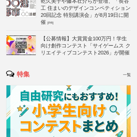
乾久美子や藤本壮介らが登壇、「長谷
工 住まいのデザインコンペティション
20回記念 特別講演会」が8月19日に開
催
[PR]
【公募情報】大賞賞金100万円！学生
向け創作コンテスト「サイゲームス ク
リエイティブコンテスト2026」が開催
特集
一覧