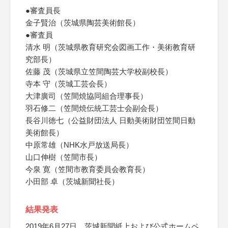
●審査員長
金子賢治（茨城県陶芸美術館長）
●審査員
清水 明（茨城県教育研究会図画工作・美術教育研
究部長）
佐藤 茂（茨城県立笠間陶芸大学校副校長）
寺本 守（茨城工芸会長）
大津廣司（笠間焼協同組合理事長）
羽石修二（笠間焼伝統工芸士会副会長）
長谷川徳七（公益財団法人 日動美術財団笠間日動
美術館長）
中原常雄（NHK水戸放送局長）
山口伸樹（笠間市長）
今泉 寛（笠間市教育委員会教育長）
小田部 卓（茨城新聞社長）
結果発表
2019年6月27日、茨城新聞紙上および公式ホームペ