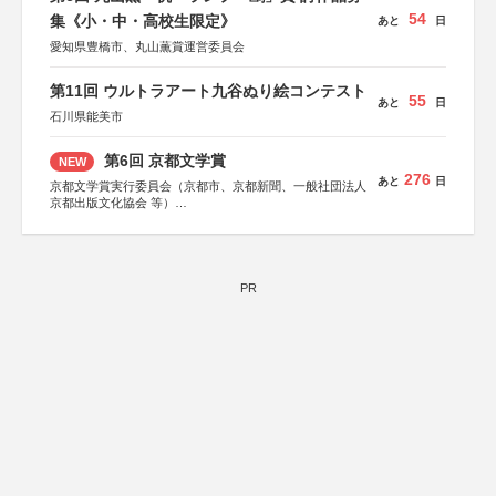
54
集《小・中・高校生限定》
あと
日
愛知県豊橋市、丸山薫賞運営委員会
第11回 ウルトラアート九谷ぬり絵コンテスト
55
あと
日
石川県能美市
第6回 京都文学賞
NEW
276
あと
日
京都文学賞実行委員会（京都市、京都新聞、一般社団法人
京都出版文化協会 等）
協力：京都府書店商業組合、朝日新聞出版、
KADOKAWA、河出書房新社、幻冬舎、講談社、光文社、
集英社、小学館、祥伝社、新潮社、淡交社、ちいさいミシ
マ社、徳間書店、早川書房、PHP研究所、双葉社、文藝春
秋、ポプラ社、毎日新聞出版
PR