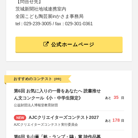
【問合せ先】
茨城新聞社地域連携室内
全国こども陶芸展inかさま事務局
tel : 029-239-3005 / fax : 029-301-0361
公式ホームページ
おすすめのコンテスト
[PR]
第6回 お気に入りの一冊をあなたへ 読書推せ
35
ん文コンクール《小・中学生限定》
あと
日
公益財団法人博報堂教育財団
AJCクリエイターズコンテスト2027
NEW
178
あと
日
AJCクリエイターズコンテスト実行委員会
第6回 丸山薫「帆・ランプ・鷗」賞 詩作品募