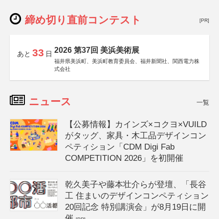
締め切り直前コンテスト
[PR]
2026 第37回 美浜美術展
33
あと
日
福井県美浜町、美浜町教育委員会、福井新聞社、関西電力株
式会社
ニュース
一覧
【公募情報】カインズ×コクヨ×VUILD
がタッグ、家具・木工品デザインコン
ペティション「CDM Digi Fab
COMPETITION 2026」を初開催
乾久美子や藤本壮介らが登壇、「長谷
工 住まいのデザインコンペティション
20回記念 特別講演会」が8月19日に開
催