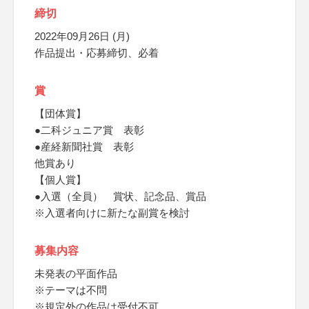
締切
2022年09月26日 (月)
作品提出・応募締切、必着
賞
【団体賞】
●二科ジュニア賞 表彰
●産経新聞社賞 表彰
他賞あり
【個人賞】
●入選（全員） 賞状、記念品、賞品
※入選者向けに新たな副賞を検討
募集内容
未発表の平面作品
※テーマは不問
※規定外の作品は受付不可