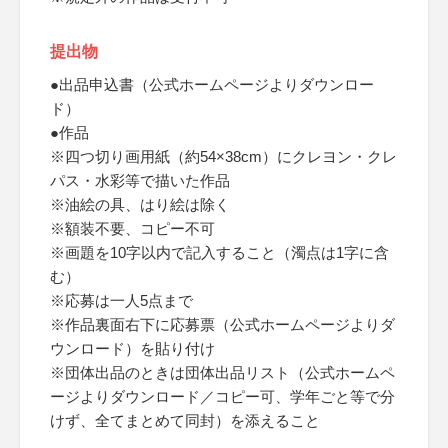
提出物
●出品申込書（公式ホームページよりダウンロー
ド）
●作品
※四つ切り画用紙（約54×38cm）にクレヨン・クレ
パス・水彩等で描いた作品
※油絵の具、はり絵は除く
※額装不要、コピー不可
※画題を10字以内で記入すること（濁点は1字に含
む）
※応募は一人5点まで
※作品裏面右下に応募票（公式ホームページよりダ
ウンロード）を貼り付け
※団体出品のときは団体出品リスト（公式ホームペ
ージよりダウンロード／コピー可、学年ごと等で分
けず、全てまとめて同封）を添えること