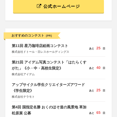
公式ホームページ
おすすめのコンテスト
[PR]
第11回 星乃珈琲店絵画コンテスト
25
あと
日
株式会社ドトール・日レスホールディングス
第21回 アイデム写真コンテスト「はたらくす
40
がた」《小・中・高校生限定》
あと
日
株式会社アイデム
アップサイクル学生クリエイターズアワード
25
《学生限定》
あと
日
株式会社テラモト
第4回 国指定名勝 おくのほそ道の風景地 草加
65
松原展 公募
あと
日