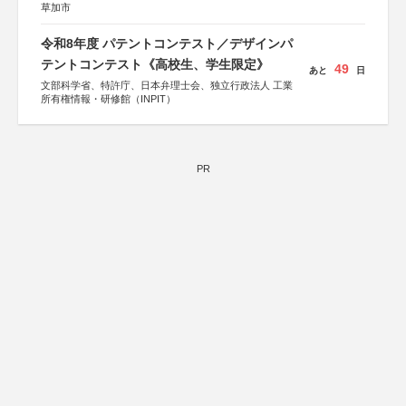
草加市
令和8年度 パテントコンテスト／デザインパ
テントコンテスト《高校生、学生限定》
49
あと
日
文部科学省、特許庁、日本弁理士会、独立行政法人 工業
所有権情報・研修館（INPIT）
PR