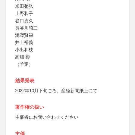
米田整弘
上野和子
谷口貞久
長谷川昭三
瀧澤賢福
井上裕義
小出和枝
高畑 彰
（予定）
結果発表
2022年10月下旬ごろ、産経新聞紙上にて
著作権の扱い
主催者にお問い合わせください
主催