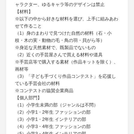
ャラクター、ゆるキャラ等のデザインは禁止
【材料】
※以下の中から好きな材料を選び、上手に組みあわ
せて作ること
（1）身のまわりで見つけた自然の材料（石・小
枝・木の実・動物の毛・鳥の羽・貝がら等）
※身近な天然素材で、既製品でないもの
（2）近くの手芸屋さんで買える材料や道具
※手芸店等で購入する素材（作品キットを除く）、
画材等
（3）「子ども手づくり作品コンテスト」を応援し
ている手芸会社の材料
※コンテストの協賛企業商品
【個人部門】
（1）小学生未満の部（ジャンルは不問）
（2）小学1・2年生 ファッションの部
（3）小学1・2年生 インテリアの部
（4）小学3・4年生 ファッションの部
（5）小学3・4年生 インテリアの部