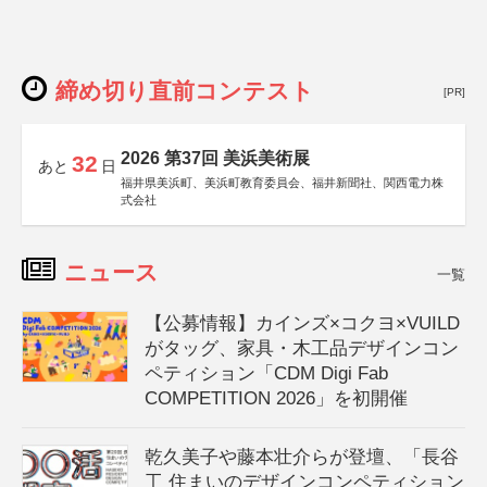
締め切り直前コンテスト
[PR]
2026 第37回 美浜美術展
32
あと
日
福井県美浜町、美浜町教育委員会、福井新聞社、関西電力株
式会社
ニュース
一覧
【公募情報】カインズ×コクヨ×VUILD
がタッグ、家具・木工品デザインコン
ペティション「CDM Digi Fab
COMPETITION 2026」を初開催
乾久美子や藤本壮介らが登壇、「長谷
工 住まいのデザインコンペティション