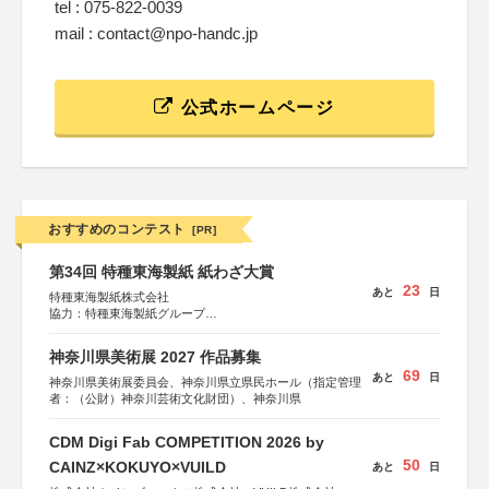
tel : 075-822-0039
mail : contact@npo-handc.jp
公式ホームページ
おすすめのコンテスト
[PR]
第34回 特種東海製紙 紙わざ大賞
23
あと
日
特種東海製紙株式会社
協力：特種東海製紙グループ
特別協賛：静岡県長泉町
神奈川県美術展 2027 作品募集
69
あと
日
神奈川県美術展委員会、神奈川県立県民ホール（指定管理
者：（公財）神奈川芸術文化財団）、神奈川県
CDM Digi Fab COMPETITION 2026 by
50
CAINZ×KOKUYO×VUILD
あと
日