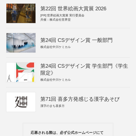
第22回 世界絵画大賞展 2026
[PR]
世界絵画大賞展 実行委員会
共催：株式会社世界堂
第24回 CSデザイン賞 一般部門
株式会社中川ケミカル
第24回 CSデザイン賞 学生部門《学生
限定》
株式会社中川ケミカル
第71回 喜多方発感じる漢字あそび
漢字のまち喜多方
応募される際は、必ず公式ホームページにて