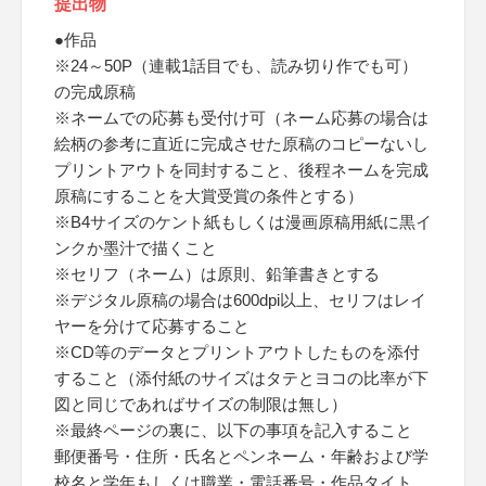
提出物
●作品
※24～50P（連載1話目でも、読み切り作でも可）
の完成原稿
※ネームでの応募も受付け可（ネーム応募の場合は
絵柄の参考に直近に完成させた原稿のコピーないし
プリントアウトを同封すること、後程ネームを完成
原稿にすることを大賞受賞の条件とする）
※B4サイズのケント紙もしくは漫画原稿用紙に黒イ
ンクか墨汁で描くこと
※セリフ（ネーム）は原則、鉛筆書きとする
※デジタル原稿の場合は600dpi以上、セリフはレイ
ヤーを分けて応募すること
※CD等のデータとプリントアウトしたものを添付
すること（添付紙のサイズはタテとヨコの比率が下
図と同じであればサイズの制限は無し）
※最終ページの裏に、以下の事項を記入すること
郵便番号・住所・氏名とペンネーム・年齢および学
校名と学年もしくは職業・電話番号・作品タイト