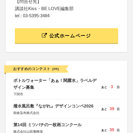
【問合せ先】
講談社Kiss・BE LOVE編集部
tel : 03-5395-3484
公式ホームページ
おすすめのコンテスト
[PR]
ボトルウォーター「あぁ！関露水」ラベルデ
3
ザイン募集
あと
日
下関市
撥水風呂敷『ながれ』デザインコンペ2026
39
あと
日
朝倉染布株式会社
第14回 ミツバチの一枚画コンクール
35
あと
日
株式会社山田養蜂場