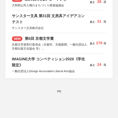
28
あと
日
大和郡山市人権のまちづくり推進協議会
サンスター文具 第31回 文房具アイデアコン
31
テスト
あと
日
サンスター文具株式会社
第6回 京都文学賞
NEW
276
あと
日
京都文学賞実行委員会（京都市、京都新聞、一般社団法人
京都出版文化協会 等）
協力：京都府書店商業組合、朝日新聞出版、
KADOKAWA、河出書房新社、幻冬舎、講談社、光文社、
IMAGINE大学 コンペティション2026《学生
集英社、小学館、祥伝社、新潮社、淡交社、ちいさいミシ
24
マ社、徳間書店、早川書房、PHP研究所、双葉社、文藝春
限定》
あと
日
秋、ポプラ社、毎日新聞出版
一般社団法人Design Association Liberal Arts協会
PR