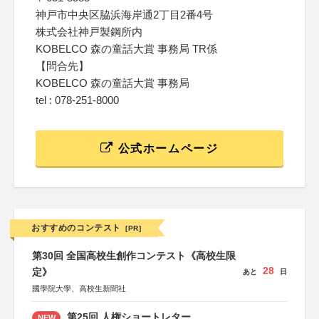
神戸市中央区脇浜海岸通2丁目2番4号
株式会社神戸製鋼所内
KOBELCO 森の童話大賞 事務局 TR係
【問合先】
KOBELCO 森の童話大賞 事務局
tel : 078-251-8000
公式ホームページ
おすすめのコンテスト
[PR]
第30回 全国高校生創作コンテスト《高校生限
28
定》
あと
日
國學院大學、高校生新聞社
第25回 人権ショートレター
NEW