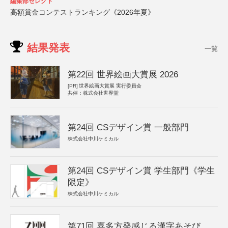
編集部セレクト
高額賞金コンテストランキング《2026年夏》
結果発表
一覧
第22回 世界絵画大賞展 2026
[PR]
世界絵画大賞展 実行委員会
共催：株式会社世界堂
第24回 CSデザイン賞 一般部門
株式会社中川ケミカル
第24回 CSデザイン賞 学生部門《学生
限定》
株式会社中川ケミカル
第71回 喜多方発感じる漢字あそび