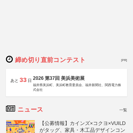
締め切り直前コンテスト
[PR]
2026 第37回 美浜美術展
33
あと
日
福井県美浜町、美浜町教育委員会、福井新聞社、関西電力株
式会社
ニュース
一覧
【公募情報】カインズ×コクヨ×VUILD
がタッグ、家具・木工品デザインコン