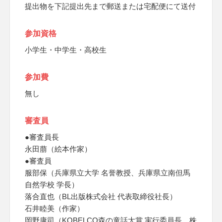
提出物を下記提出先まで郵送または宅配便にて送付
参加資格
小学生・中学生・高校生
参加費
無し
審査員
●審査員長
永田萠（絵本作家）
●審査員
服部保（兵庫県立大学 名誉教授、兵庫県立南但馬
自然学校 学長）
落合直也（BL出版株式会社 代表取締役社長）
石井睦美（作家）
岡野康司（KOBELCO森の童話大賞 実行委員長、株