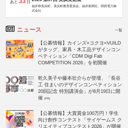
33
あと
日
福井県美浜町、美浜町教育委員会、福井新聞社、関西電力株
式会社
ニュース
一覧
【公募情報】カインズ×コクヨ×VUILD
がタッグ、家具・木工品デザインコン
ペティション「CDM Digi Fab
COMPETITION 2026」を初開催
乾久美子や藤本壮介らが登壇、「長谷
工 住まいのデザインコンペティション
20回記念 特別講演会」が8月19日に開
催
[PR]
【公募情報】大賞賞金100万円！学生
向け創作コンテスト「サイゲームス ク
リエイティブコンテスト2026」が開催