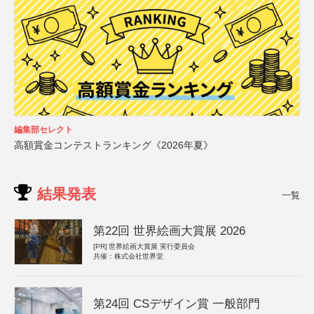
編集部セレクト
高額賞金コンテストランキング《2026年夏》
結果発表
一覧
第22回 世界絵画大賞展 2026
[PR]
世界絵画大賞展 実行委員会
共催：株式会社世界堂
第24回 CSデザイン賞 一般部門