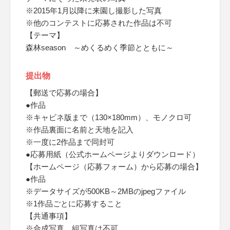
※2015年1月以降に来園し撮影した写真
※他のコンテストに応募された作品は不可
【テーマ】
森林season ～めくるめく季節とともに～
提出物
【郵送で応募の場合】
●作品
※キャビネ版まで（130×180mm）、モノクロ可
※作品裏面に名前と天地を記入
※一度に2作品まで同封可
●応募用紙（公式ホームページよりダウンロード）
【ホームページ（応募フォーム）から応募の場合】
●作品
※データサイズが500KB～2MBのjpegファイル
※1作品ごとに応募すること
【共通事項】
※合成写真、組写真は不可