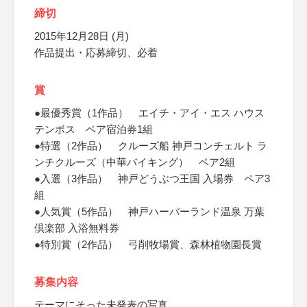
締切
2015年12月28日 (月)
作品提出・応募締切、必着
賞
●最優秀賞（1作品） エイチ・アイ・エス ハウス
テンボス ペア宿泊券1組
●特選（2作品） クルーズ船 神戸コンチェルト ラ
ンチクルーズ（中華バイキング） ペア2組
●入選（3作品） 神戸どうぶつ王国 入場券 ペア3
組
●人気賞（5作品） 神戸ハーバーランド温泉 万葉
倶楽部 入浴無料券
●特別賞（2作品） 弓削牧場賞、森林植物園長賞
募集内容
テーマにそった未発表の写真