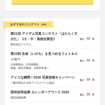
おすすめのコンテスト
[PR]
第21回 アイデム写真コンテスト「はたらくす
40
がた」《小・中・高校生限定》
あと
日
株式会社アイデム
第10回 生命（いのち）を見つめるフォト＆エ
ッセー
56
あと
日
日本医師会、読売新聞社
後援：厚生労働省、文部科学省
協賛：東京海上日動火災保険株式会社、東京海上日動あん
しん生命保険株式会社
アイスな瞬間！2026 写真投稿キャンペーン
39
あと
日
一般社団法人日本アイスクリーム協会
西武信用金庫 カレンダーアワード 2026
26
あと
日
西武信用金庫