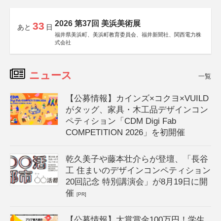
2026 第37回 美浜美術展
33
あと
日
福井県美浜町、美浜町教育委員会、福井新聞社、関西電力株
式会社
ニュース
一覧
【公募情報】カインズ×コクヨ×VUILD
がタッグ、家具・木工品デザインコン
ペティション「CDM Digi Fab
COMPETITION 2026」を初開催
乾久美子や藤本壮介らが登壇、「長谷
工 住まいのデザインコンペティション
20回記念 特別講演会」が8月19日に開
催
[PR]
【公募情報】大賞賞金100万円！学生