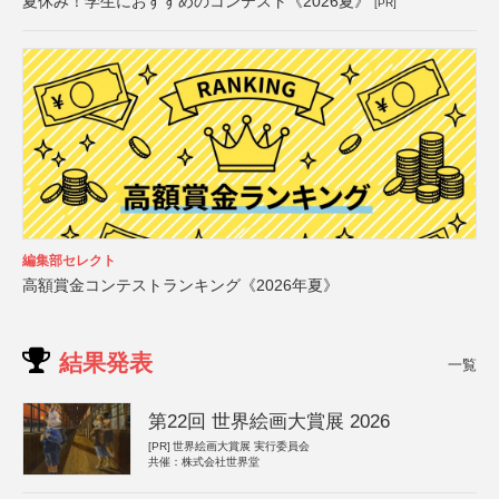
夏休み！学生におすすめのコンテスト《2026夏》
[PR]
編集部セレクト
高額賞金コンテストランキング《2026年夏》
結果発表
一覧
第22回 世界絵画大賞展 2026
[PR]
世界絵画大賞展 実行委員会
共催：株式会社世界堂