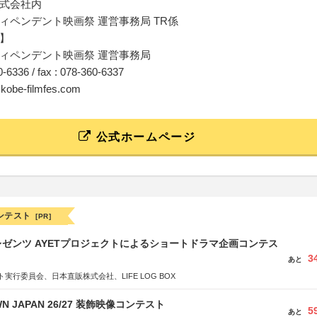
式会社内
ィペンデント映画祭 運営事務局 TR係
】
ィペンデント映画祭 運営事務局
60-6336 / fax : 078-360-6337
@kobe-filmfes.com
公式ホームページ
ンテスト
[PR]
ゼンツ AYETプロジェクトによるショートドラマ企画コンテス
3
あと
実行委員会、日本直販株式会社、LIFE LOG BOX
WN JAPAN 26/27 装飾映像コンテスト
5
あと