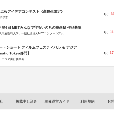
生広報アイデアコンテスト《高校生限定》
3
あと
経済学部
 第6回 MBTみんなで守るいのちの映画祭 作品募集
11
あと
良県立医科大学、一般社団法人MBTコンソーシアム
社
省
ートショート フィルムフェスティバル ＆ アジア
省
17
matic Tokyo部門】
あと
体連合会
トアジア実行委員会
合会
おこし”フェア」実行委員会
研究都市推進機構
体連絡協議会
社
掲載申し込み
主催運営ガイド
利用規約
お