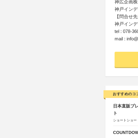
神広企画株
神戸インデ
【問合せ先
神戸インデ
tel : 078-3
mail : info
おすすめのコ
日本直販プレ
ト
ショートショート
COUNTDO