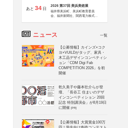
2026 第37回 美浜美術展
34
あと
日
福井県美浜町、美浜町教育委員
会、福井新聞社、関西電力株式会
社
ニュース
一覧
【公募情報】カインズ×コク
ヨ×VUILDがタッグ、家具・
木工品デザインコンペティシ
ョン「CDM Digi Fab
COMPETITION 2026」を初
開催
乾久美子や藤本壮介らが登
壇、「長谷工 住まいのデザ
インコンペティション 20回
記念 特別講演会」が8月19日
に開催
[PR]
【公募情報】大賞賞金100万
円！学生向け創作コンテスト