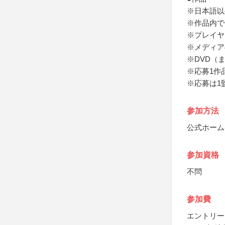
※日本語以
※作品内で
※プレイヤ
※メディア
※DVD（
※応募1作
※応募は1
参加方法
公式ホーム
参加資格
不問
参加費
エントリー