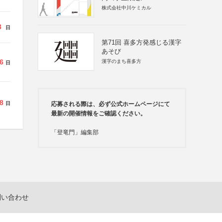
株式会社中川ケミカル
3
日
第71回 喜多方発感じる漢字
あそび
6
漢字のまち喜多方
日
8
日
応募される際は、必ず公式ホームページにて
最新の開催情報をご確認ください。
「登竜門」編集部
問い合わせ