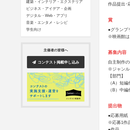
建築・インテリア・エクステリア
作品提出･
ビジネス・アイデア・企画
デジタル・Web・アプリ
賞
音楽・エンタメ・レシピ
●グランプ
学生向け
※映画館は
主催者の皆様へ
募集内容
自主制作の
コンテスト掲載申し込み
※ジャンル
【部門】
（A）短編
（B）中編
提出物
●応募用紙
※応募1作
●作品