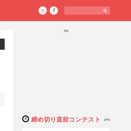
PR
締め切り直前コンテスト
[PR]