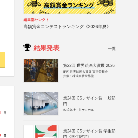
編集部セレクト
高額賞金コンテストランキング《2026年夏》
結果発表
一覧
第22回 世界絵画大賞展 2026
[PR]
世界絵画大賞展 実行委員会
共催：株式会社世界堂
第24回 CSデザイン賞 一般部
門
株式会社中川ケミカル
4
日
第24回 CSデザイン賞 学生部
9
日
門《学生限定》