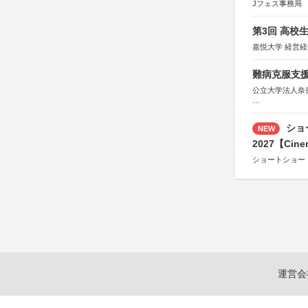
Jフェス事務局
第3回 高校
嘉悦大学 経営
難病克服支援
公立大学法人奈
協力：読売新聞
後援：厚生労働
ショ
NEW
文部科学
奈良県
2027【Cine
日本経済団
ショートショー
関西経済連
「“よい仕事
関西文化学術
東京難病団
運営会