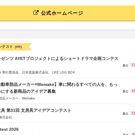
公式ホームページ
ンテスト
[PR]
ゼンツ AYETプロジェクトによるショートドラマ企画コンテス
3
あと
実行委員会、日本直販株式会社、LIFE LOG BOX
動車部品メーカー×Wemake】車に関わるすべての人を、もっ
1
心にする新商品のアイデア募集
あと
品メーカー、Wemake
具 第31回 文房具アイデアコンテスト
3
あと
株式会社
test 2026
8
あと