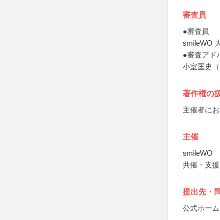
審査員
●審査員
smile
●審査アド
小室匡史（
著作権の
主催者にお
主催
smileWO
共催・支援
提出先・
公式ホーム