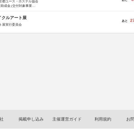
京都ユース・ホステル協会
援助成金｣交付対象事業
術祭 連携企画
イクルアート展
2
あと
ト展実行委員会
社
掲載申し込み
主催運営ガイド
利用規約
お