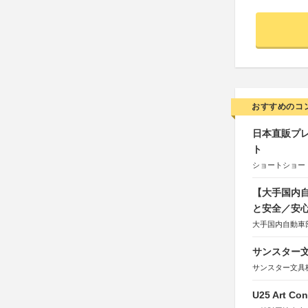
おすすめのコ
日本直販プレ
ト
ショートショート
【大手国内自
と安全／安
大手国内自動車部
サンスター文
サンスター文具
U25 Art Con