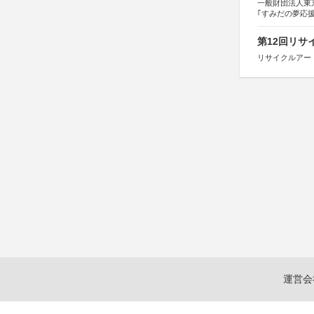
一般財団法人東
｢すみだの夢応
すみだ五彩の芸
第12回リサ
リサイクルアー
運営会