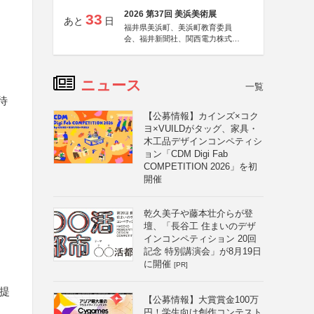
2026 第37回 美浜美術展
33
あと
日
福井県美浜町、美浜町教育委員
会、福井新聞社、関西電力株式会
社
ニュース
一覧
待
【公募情報】カインズ×コク
ヨ×VUILDがタッグ、家具・
木工品デザインコンペティシ
ョン「CDM Digi Fab
COMPETITION 2026」を初
開催
乾久美子や藤本壮介らが登
壇、「長谷工 住まいのデザ
インコンペティション 20回
記念 特別講演会」が8月19日
に開催
[PR]
提
【公募情報】大賞賞金100万
円！学生向け創作コンテスト