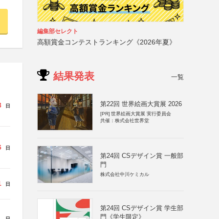
編集部セレクト
高額賞金コンテストランキング《2026年夏》
結果発表
一覧
第22回 世界絵画大賞展 2026
3
日
[PR]
世界絵画大賞展 実行委員会
共催：株式会社世界堂
6
日
第24回 CSデザイン賞 一般部
門
株式会社中川ケミカル
1
日
第24回 CSデザイン賞 学生部
門《学生限定》
日