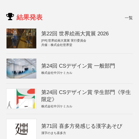
結果発表
一覧
第22回 世界絵画大賞展 2026
[PR]
世界絵画大賞展 実行委員会
共催：株式会社世界堂
第24回 CSデザイン賞 一般部門
株式会社中川ケミカル
第24回 CSデザイン賞 学生部門《学生
限定》
株式会社中川ケミカル
第71回 喜多方発感じる漢字あそび
漢字のまち喜多方