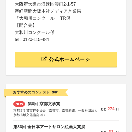
大阪府大阪市浪速区湊町2-1-57
産経新聞大阪本社メディア営業局
「大和川コンクール」 TR係
【問合先】
大和川コンクール係
tel : 0120-115-484
公式ホームページ
おすすめのコンテスト
[PR]
第6回 京都文学賞
NEW
274
あと
日
京都文学賞実行委員会（京都市、京都新聞、一般社団法人
京都出版文化協会 等）
協力：京都府書店商業組合、朝日新聞出版、
KADOKAWA、河出書房新社、幻冬舎、講談社、光文社、
第36回 全日本アートサロン絵画大賞展
集英社、小学館、祥伝社、新潮社、淡交社、ちいさいミシ
61