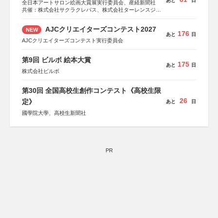
あと
日
マ社、徳間書店、早川書房、PHP研究所、双葉社、文藝春
全日本アートサロン絵画大賞展実行委員会、産経新聞社
秋、ポプラ社、毎日新聞出版
共催：株式会社サクラクレパス、株式会社ターレンスジャ
パン、サクラアートサロン、株式会社アムス
AJCクリエイターズコンテスト2027
NEW
176
あと
日
AJCクリエイターズコンテスト実行委員会
第9回 ビルボ 絵本大賞
175
あと
日
株式会社ビルボ
第30回 全国高校生創作コンテスト《高校生限
26
定》
あと
日
國學院大學、高校生新聞社
PR