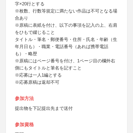
字×20行とする
※枚数、行数等規定に満たない作品は不可となる場
合あり
※原稿に表紙を付け、以下の事項を記入の上、右肩
をひもで綴じること
タイトル・筆名・郵便番号・住所・氏名・年齢（生
年月日も）・職業・電話番号（あれば携帯電話
も）・略歴
※原稿にはページ番号を付け、1ページ目の欄外右
側にもタイトルと筆名を記すこと
※応募は一人1編とする
※応募原稿は返却不可
参加方法
提出物を下記提出先まで送付
参加資格