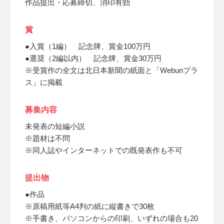
作品提出・応募締切、消印有効
賞
●入賞（1編） 記念牌、賞金100万円
●選奨（2編以内） 記念牌、賞金30万円
※受賞作の全文は北日本新聞の紙面と「Webunプラ
ス」に掲載
募集内容
未発表の短編小説
※題材は不問
※同人誌やインターネットでの既発表作も不可
提出物
●作品
※原稿用紙等A4判の紙に縦書きで30枚
※手書き、パソコンからの印刷、いずれの場合も20