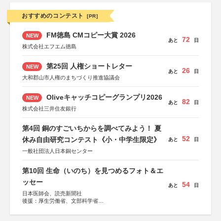
おすすめのコンテスト
[PR]
FM徳島 CMコピー大賞 2026
NEW
72
あと
日
株式会社エフエム徳島
第25回 人権ショートレター
NEW
26
あと
日
大和郡山市人権のまちづくり推進協議会
Oliveキャッチコピーグランプリ2026
NEW
82
あと
日
株式会社三井住友銀行
第4回 銅のすごいちからを調べてみよう！ 夏
52
休み自由研究コンテスト《小・中学生限定》
あと
日
一般社団法人日本銅センター
第10回 生命（いのち）を見つめるフォト＆エ
ッセー
54
あと
日
日本医師会、読売新聞社
後援：厚生労働省、文部科学省
協賛：東京海上日動火災保険株式会社、東京海上日動あん
しん生命保険株式会社