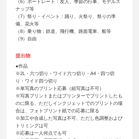
（6）ポートレート：友人、季節の行事、モデルス
ナップ等
（7）祭り・イベント：踊り、火祭り、祭りの準
備、花火等
（8）乗り物：鉄道、飛行機、路面電車、船等
（9）自由
提出物
●作品
※2L・六つ切り・ワイド六つ切り・A4・四つ切
り・ワイド四つ切り
※単写真のプリント応募（組写真は不可）
※写真プリントまたはプリンターでプリントしたも
のに限る、ただしインクジェットでのプリントの場
合は、フォトプリント紙での応募に限る
※加工や合成した写真は不可、ただし色調整および
トリミングは可
※応募は一人何点でも可