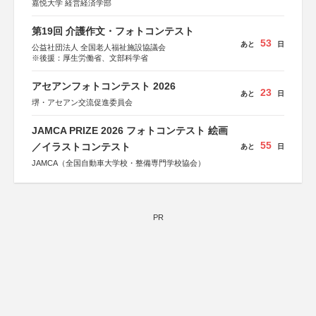
嘉悦大学 経営経済学部
第19回 介護作文・フォトコンテスト
53
あと
日
公益社団法人 全国老人福祉施設協議会
※後援：厚生労働省、文部科学省
アセアンフォトコンテスト 2026
23
あと
日
堺・アセアン交流促進委員会
JAMCA PRIZE 2026 フォトコンテスト 絵画
55
／イラストコンテスト
あと
日
JAMCA（全国自動車大学校・整備専門学校協会）
PR