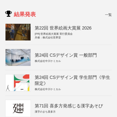
結果発表
一覧
第22回 世界絵画大賞展 2026
[PR]
世界絵画大賞展 実行委員会
共催：株式会社世界堂
第24回 CSデザイン賞 一般部門
株式会社中川ケミカル
第24回 CSデザイン賞 学生部門《学生
限定》
株式会社中川ケミカル
第71回 喜多方発感じる漢字あそび
漢字のまち喜多方