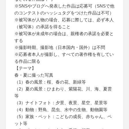
※SNSやブログへ発表した作品は応募可（SNSで他
のコンテストのハッシュタグをつけた作品は不可）
※被写体が人物の場合、応募に際しては、必ず本人
（被写体）の承諾を得ること
※被写体が未成年の場合は、親権者の承諾を必要と
する
※撮影時期、撮影地（日本国内・国外）は不問
※応募者本人が撮影し、すべての著作権を有してい
る作品に限る
【テーマ】
春・夏に撮った写真
（1）春の風景：桜、春の花、新緑等
（2）夏の風景：ひまわり、紫陽花、川、海、夏雲
等
（3）ナイトフォト：夕景、夜景、星空、星景等
（4）動物：野鳥、昆虫、水中の生物、動物園等
（5）家族・ペット：こどもの成長、赤ちゃん、ペ
ット等