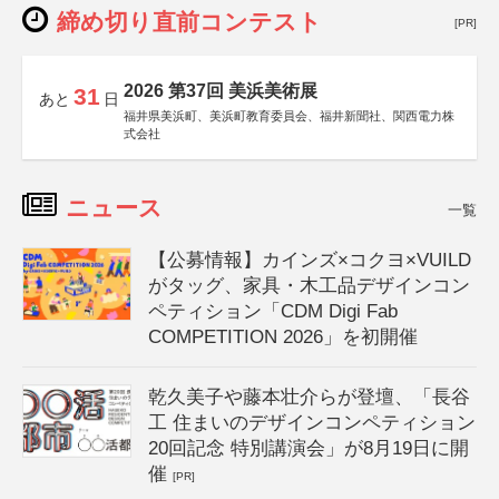
締め切り直前コンテスト
[PR]
2026 第37回 美浜美術展
31
あと
日
福井県美浜町、美浜町教育委員会、福井新聞社、関西電力株
式会社
ニュース
一覧
【公募情報】カインズ×コクヨ×VUILD
がタッグ、家具・木工品デザインコン
ペティション「CDM Digi Fab
COMPETITION 2026」を初開催
乾久美子や藤本壮介らが登壇、「長谷
工 住まいのデザインコンペティション
20回記念 特別講演会」が8月19日に開
催
[PR]