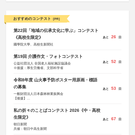
おすすめのコンテスト
[PR]
第22回「地域の伝承文化に学ぶ」コンテスト
26
《高校生限定》
あと
日
國學院大學、高校生新聞社
第19回 介護作文・フォトコンテスト
52
あと
日
公益社団法人 全国老人福祉施設協議会
※後援：厚生労働省、文部科学省
令和8年度 山火事予防ポスター用原画・標語
の募集
53
あと
日
一般財団法人日本森林林業振興会
【後援】
総務省消防庁、文部科学省、林野庁、全国森林組合連合
会、森林火災対策協会
私の折々のことばコンテスト 2026《中・高校
生限定》
67
あと
日
朝日新聞
共催：朝日中高生新聞