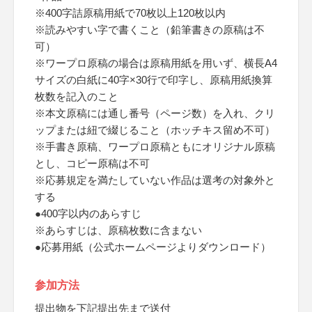
※400字詰原稿用紙で70枚以上120枚以内
※読みやすい字で書くこと（鉛筆書きの原稿は不
可）
※ワープロ原稿の場合は原稿用紙を用いず、横長A4
サイズの白紙に40字×30行で印字し、原稿用紙換算
枚数を記入のこと
※本文原稿には通し番号（ページ数）を入れ、クリ
ップまたは紐で綴じること（ホッチキス留め不可）
※手書き原稿、ワープロ原稿ともにオリジナル原稿
とし、コピー原稿は不可
※応募規定を満たしていない作品は選考の対象外と
する
●400字以内のあらすじ
※あらすじは、原稿枚数に含まない
●応募用紙（公式ホームページよりダウンロード）
参加方法
提出物を下記提出先まで送付