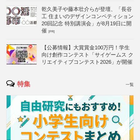
乾久美子や藤本壮介らが登壇、「長谷
工 住まいのデザインコンペティション
20回記念 特別講演会」が8月19日に開
催
[PR]
【公募情報】大賞賞金100万円！学生
向け創作コンテスト「サイゲームス ク
リエイティブコンテスト2026」が開催
特集
一覧