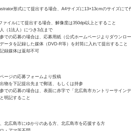
Illustrator形式にて提出する場合、A4サイズに13×13cmのサイズにて
pngファイルにて提出する場合、解像度は350dpi以上とすること
人（1法人）につき3点まで
参での応募の場合は、応募用紙（公式ホームページよりダウンロ
データを記録した媒体（DVD-R等）を封筒に入れて提出すること
記録媒体は返却不可
ページの応募フォームより投稿
出物を下記提出先まで郵送、もしくは持参
参での応募の場合は、表面に赤字で「北広島市カントリーサイン
と明記すること
、北広島市にゆかりのある方、北広島市を応援する方
ロ・アマ等不問