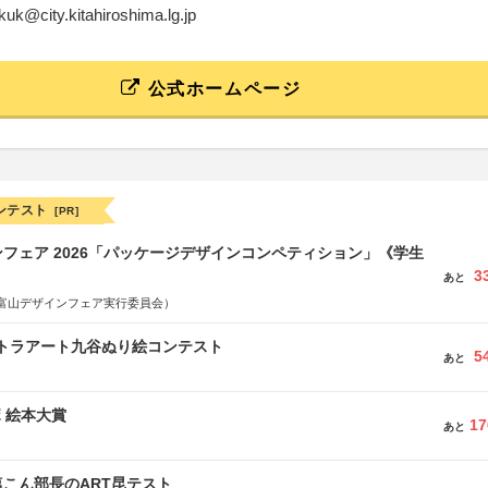
akuk@city.kitahiroshima.lg.jp
公式ホームページ
ンテスト
[PR]
フェア 2026「パッケージデザインコンペティション」《学生
3
あと
富山デザインフェア実行委員会）
ルトラアート九谷ぬり絵コンテスト
5
あと
ボ 絵本大賞
17
あと
こん部長のART昆テスト