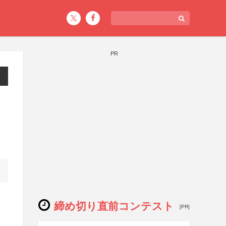
PR
締め切り直前コンテスト
[PR]