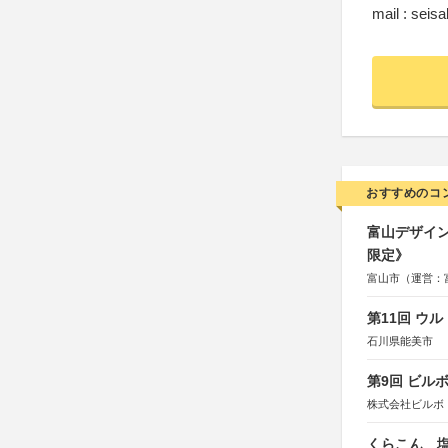
mail : seis
おすすめのコ
富山デザイン
限定》
富山市（運営：
第11回 ウ
石川県能美市
第9回 ビル
株式会社ビルボ
くらこん 塩