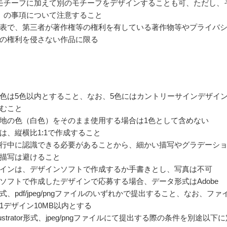
モチーフに加えて別のモチーフをデザインすることも可、ただし、
）の事項について注意すること
表で、第三者が著作権等の権利を有している著作物等やプライバ
の権利を侵さない作品に限る
色は5色以内とすること、なお、5色にはカントリーサインデザイ
むこと
地の色（白色）をそのまま使用する場合は1色として含めない
は、縦横比1:1で作成すること
行中に認識できる必要があることから、細かい描写やグラデーシ
描写は避けること
インは、デザインソフトで作成するか手書きとし、写真は不可
ソフトで作成したデザインで応募する場合、データ形式はAdobe
ator形式、pdf/jpeg/pngファイルのいずれかで提出すること、なお、ファ
1デザイン10MB以内とする
Illustrator形式、jpeg/pngファイルにて提出する際の条件を別途以下