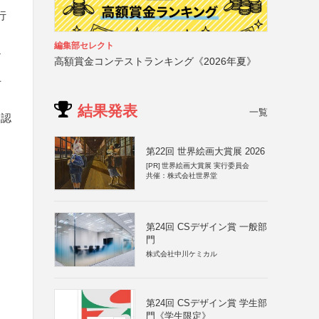
行
編集部セレクト
通
高額賞金コンテストランキング《2026年夏》
方
結果発表
一覧
を認
第22回 世界絵画大賞展 2026
[PR]
世界絵画大賞展 実行委員会
共催：株式会社世界堂
第24回 CSデザイン賞 一般部
門
株式会社中川ケミカル
第24回 CSデザイン賞 学生部
門《学生限定》