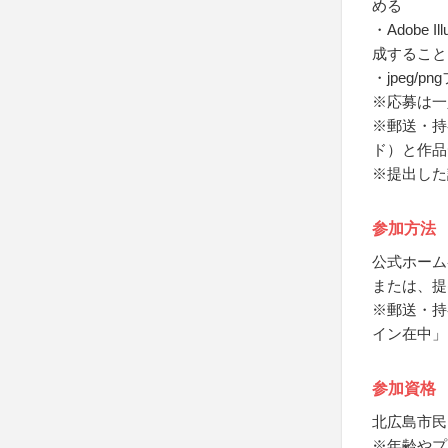
める
・Adobe 
成すること
・jpeg/
※応募は一
※郵送・持
ド）と作品
※提出した
参加方法
公式ホーム
または、提
※郵送・持
イン在中」
参加資格
北広島市民
※年齢やプ