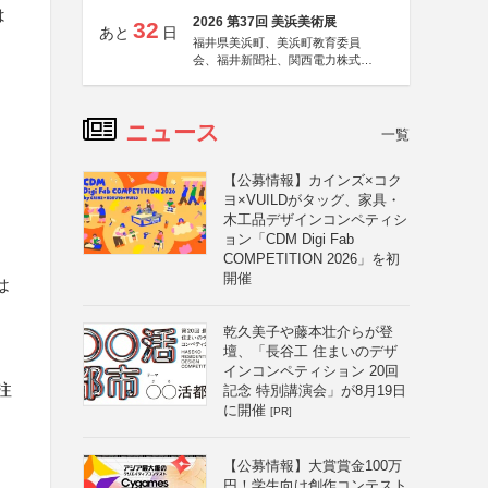
は
2026 第37回 美浜美術展
32
あと
日
福井県美浜町、美浜町教育委員
会、福井新聞社、関西電力株式会
社
ニュース
一覧
【公募情報】カインズ×コク
ヨ×VUILDがタッグ、家具・
木工品デザインコンペティシ
ョン「CDM Digi Fab
COMPETITION 2026」を初
開催
は
乾久美子や藤本壮介らが登
壇、「長谷工 住まいのデザ
インコンペティション 20回
注
記念 特別講演会」が8月19日
に開催
[PR]
【公募情報】大賞賞金100万
円！学生向け創作コンテスト