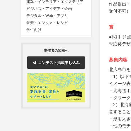
建築・インテリア・エクステリア
作品提出・
ビジネス・アイデア・企画
受付不可）
デジタル・Web・アプリ
音楽・エンタメ・レシピ
賞
学生向け
●採用（1
※応募デザ
主催者の皆様へ
募集内容
コンテスト掲載申し込み
北広島市を
（1）以下
イメージ表
・北海道ボ
・クラーク
（2）北海
意すること
・形を大き
・他のモチ