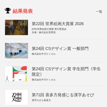
結果発表
一覧
第22回 世界絵画大賞展 2026
[PR]
世界絵画大賞展 実行委員会
共催：株式会社世界堂
第24回 CSデザイン賞 一般部門
株式会社中川ケミカル
第24回 CSデザイン賞 学生部門《学生
限定》
株式会社中川ケミカル
第71回 喜多方発感じる漢字あそび
漢字のまち喜多方