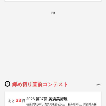
日本経済団体連合会
関西経済連合会
「“よい仕事おこし”フェア」実行委員会
関西文化学術研究都市推進機構
PR
東京難病団体連絡協議会
締め切り直前コンテスト
[PR]
2026 第37回 美浜美術展
33
あと
日
福井県美浜町、美浜町教育委員会、福井新聞社、関西電力株