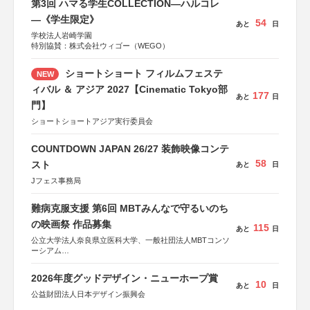
第3回 ハマる学生COLLECTION―ハルコレ
―《学生限定》
54
あと
日
学校法人岩崎学園
特別協賛：株式会社ウィゴー（WEGO）
ショートショート フィルムフェステ
NEW
ィバル ＆ アジア 2027【Cinematic Tokyo部
177
あと
日
門】
ショートショートアジア実行委員会
COUNTDOWN JAPAN 26/27 装飾映像コンテ
58
スト
あと
日
Jフェス事務局
難病克服支援 第6回 MBTみんなで守るいのち
の映画祭 作品募集
115
あと
日
公立大学法人奈良県立医科大学、一般社団法人MBTコンソ
ーシアム
協力：読売新聞社
2026年度グッドデザイン・ニューホープ賞
後援：厚生労働省
10
あと
日
文部科学省
公益財団法人日本デザイン振興会
奈良県