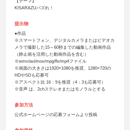
【テーマ】
KISARAZUバズれ！
提出物
●作品
※スマートフォン、デジタルカメラまたはビデオカ
メラで撮影した15～60秒までの編集した動画作品
（静止画を活用した動画作品を含む）
※wmv/avi/mov/mpg/flv/mp4ファイル
※画面の大きさは1920×1080を推奨、1280×720の
HDやSDも応募可
※アスペクト比 16：9を推奨（4：3も応募可）
※音声 は、2chステレオまたはモノラルとする
参加方法
公式ホームページの応募フォームより投稿