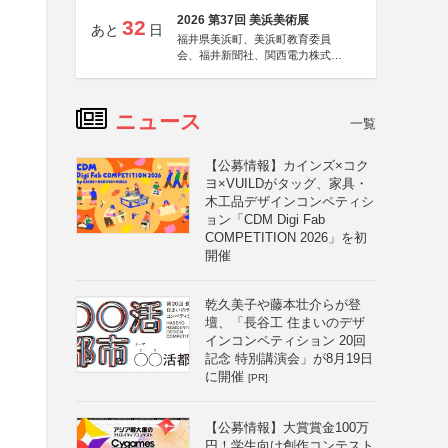
2026 第37回 美浜美術展
32
あと
日
福井県美浜町、美浜町教育委員
会、福井新聞社、関西電力株式会
社
ニュース
一覧
【公募情報】カインズ×コク
ヨ×VUILDがタッグ、家具・
木工品デザインコンペティシ
ョン「CDM Digi Fab
COMPETITION 2026」を初
開催
乾久美子や藤本壮介らが登
壇、「長谷工 住まいのデザ
インコンペティション 20回
記念 特別講演会」が8月19日
に開催
[PR]
【公募情報】大賞賞金100万
円！学生向け創作コンテスト