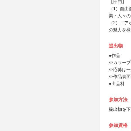
【部門】
（1）自由
業・人々の
（2）エア
の魅力を様
提出物
●作品
※カラープ
※応募は一
※作品裏面
●出品料
参加方法
提出物を下
参加資格