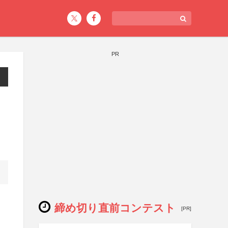
PR
締め切り直前コンテスト
[PR]