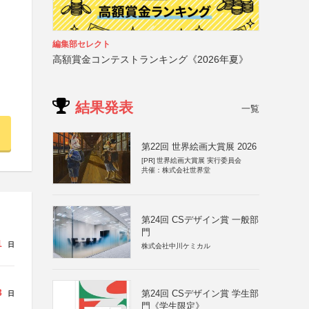
編集部セレクト
高額賞金コンテストランキング《2026年夏》
結果発表
一覧
第22回 世界絵画大賞展 2026
[PR]
世界絵画大賞展 実行委員会
共催：株式会社世界堂
第24回 CSデザイン賞 一般部
門
1
日
株式会社中川ケミカル
3
第24回 CSデザイン賞 学生部
日
門《学生限定》