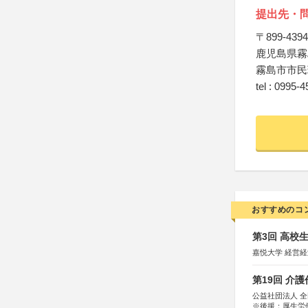
提出先・
〒899-4394
鹿児島県霧
霧島市市民
tel : 0995-
おすすめのコ
第3回 高校
嘉悦大学 経営
第19回 介
公益社団法人 
※後援：厚生労