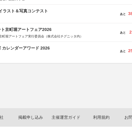
修イラスト＆写真コンテスト
3
あと
ト京町堀アートフェア2026
2
あと
京町堀アートフェア実行委員会（株式会社チグニッタ内）
 カレンダーアワード 2026
2
あと
社
掲載申し込み
主催運営ガイド
利用規約
お