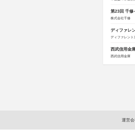
第23回 千
株式会社千修
ディファレン
ディファレント
西武信用金庫
西武信用金庫
運営会