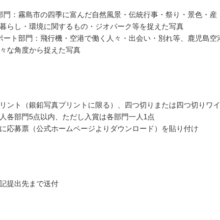
部門：霧島市の四季に富んだ自然風景・伝統行事・祭り・景色・産
暮らし・環境に関するもの・ジオパーク等を捉えた写真
ポート部門：飛行機・空港で働く人々・出会い・別れ等、鹿児島空
々な角度から捉えた写真
リント（銀鉛写真プリントに限る）、四つ切りまたは四つ切りワ
人各部門5点以内、ただし入賞は各部門一人1点
に応募票（公式ホームページよりダウンロード）を貼り付け
記提出先まで送付