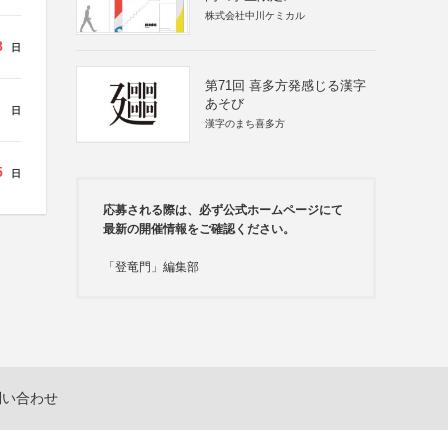
株式会社中川ケミカル
8
日
第71回 喜多方発感じる漢字
あそび
日
漢字のまち喜多方
5
日
応募される際は、必ず公式ホームページにて
最新の開催情報をご確認ください。
「登竜門」編集部
問い合わせ