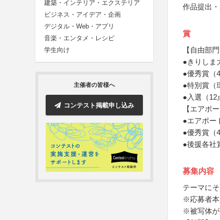
建築・インテリア・エクステリア
作品提出・
ビジネス・アイデア・企画
デジタル・Web・アプリ
賞
音楽・エンタメ・レシピ
【自由部門
学生向け
●きりしま
●優秀賞（
●特別賞（
主催者の皆様へ
●入選（1
コンテスト掲載申し込み
【エアポー
●エアポー
●優秀賞（
●後援各社
募集内容
テーマにそ
※応募者本
※被写体が