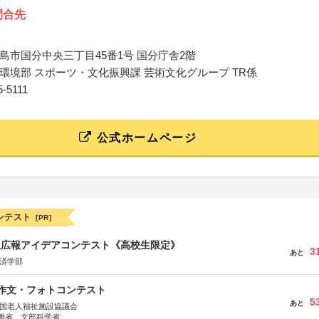
問合先
島市国分中央三丁目45番1号 国分庁舎2階
環境部 スポーツ・文化振興課 芸術文化グループ TR係
45-5111
公式ホームページ
ンテスト
[PR]
生広報アイデアコンテスト《高校生限定》
3
あと
経済学部
護作文・フォトコンテスト
5
あと
全国老人福祉施設協議会
働省、文部科学省