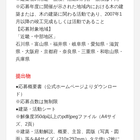
※応募年度に開催が示された地域内における木の建
築または、木の建築に関わる活動であり、2007年1
月以降の竣工完成もしくは活動であること
【応募対象地域】
「近畿・中部地区」
石川県・富山県・福井県・岐阜県・愛知県・滋賀
県・大阪府・京都府・奈良県・三重県・和歌山県・
兵庫県
提出物
●応募概要書（公式ホームページよりダウンロー
ド）
※応募点数は無制限
●建築・活動シート
※解像度350dpi以上のpdf/jpegファイル（A4サイ
ズ、2頁）
※建築・活動解説、概要、主旨、図版（写真・図
面）等をA4サイズ（210×297mm）タテ使い2枚に