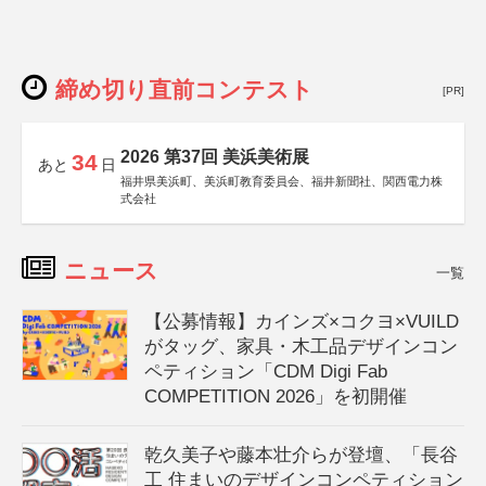
締め切り直前コンテスト
[PR]
2026 第37回 美浜美術展
34
あと
日
福井県美浜町、美浜町教育委員会、福井新聞社、関西電力株
式会社
ニュース
一覧
【公募情報】カインズ×コクヨ×VUILD
がタッグ、家具・木工品デザインコン
ペティション「CDM Digi Fab
COMPETITION 2026」を初開催
乾久美子や藤本壮介らが登壇、「長谷
工 住まいのデザインコンペティション