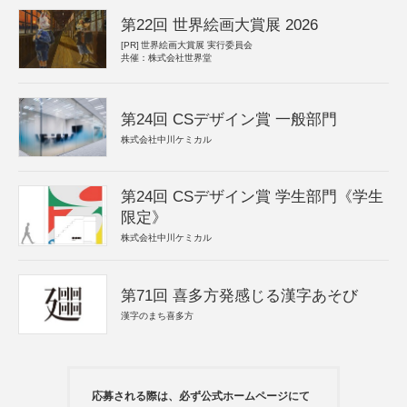
第22回 世界絵画大賞展 2026
[PR]
世界絵画大賞展 実行委員会
共催：株式会社世界堂
第24回 CSデザイン賞 一般部門
株式会社中川ケミカル
第24回 CSデザイン賞 学生部門《学生
限定》
株式会社中川ケミカル
第71回 喜多方発感じる漢字あそび
漢字のまち喜多方
応募される際は、必ず公式ホームページにて