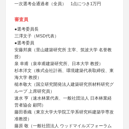
一次選考会通過者（全員） 1点につき1万円
審査員
●選考委員長
三澤文子（MSD代表）
●選考委員
安藤邦廣（里山建築研究所 主宰、筑波大学 名誉教
授）
泉 幸甫（泉幸甫建築研究所、日本大学 教授）
杉本洋文（株式会社計画、環境建築代表取締役、東
海大学 教授）
槌本敬大（国立研究開発法人建築研究所材料研究グ
ループ 上席研究員）
速水 亨（速水林業代表、一般社団法人 日本林業経
営者協会 顧問）
藤田香織（東京大学大学院工学系研究科建築学専攻
准教授）
藤原 敬（一般社団法人 ウッドマイルズフォーラム