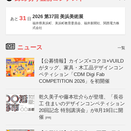
2026 第37回 美浜美術展
31
あと
日
福井県美浜町、美浜町教育委員会、福井新聞社、関西電力株
式会社
ニュース
一覧
【公募情報】カインズ×コクヨ×VUILD
がタッグ、家具・木工品デザインコン
ペティション「CDM Digi Fab
COMPETITION 2026」を初開催
乾久美子や藤本壮介らが登壇、「長谷
工 住まいのデザインコンペティション
20回記念 特別講演会」が8月19日に開
催
[PR]