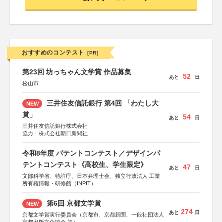
おすすめのコンテスト
[PR]
第23回 坊っちゃん文学賞 作品募集
52
あと
日
松山市
三井住友信託銀行 第4回 「わたし大
NEW
賞」
54
あと
日
三井住友信託銀行株式会社
協力：株式会社朝日新聞社
後援：日本郵便株式会社
令和8年度 パテントコンテスト／デザインパ
テントコンテスト《高校生、学生限定》
47
あと
日
文部科学省、特許庁、日本弁理士会、独立行政法人 工業
所有権情報・研修館（INPIT）
第6回 京都文学賞
NEW
274
あと
日
京都文学賞実行委員会（京都市、京都新聞、一般社団法人