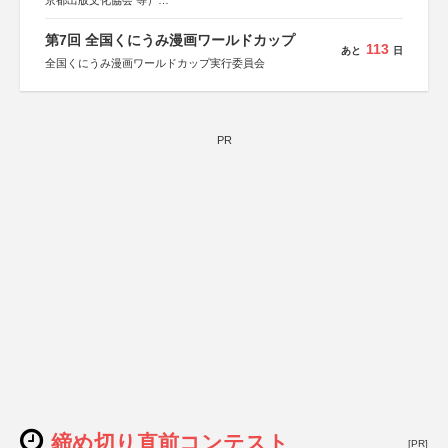
京都出版文化協会 等）
協力：京都府書店商業組合、朝日新聞出版、
KADOKAWA、河出書房新社、幻冬舎、講談社、光文社、
第7回 全国くにうみ漫画ワールドカップ
集英社、小学館、祥伝社、新潮社、淡交社、ちいさいミシ
113
あと
日
マ社、徳間書店、早川書房、PHP研究所、双葉社、文藝春
全国くにうみ漫画ワールドカップ実行委員会
秋、ポプラ社、毎日新聞出版
PR
締め切り直前コンテスト
[PR]