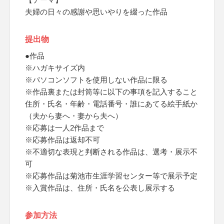
夫婦の日々の感謝や思いやりを綴った作品
提出物
●作品
※ハガキサイズ内
※パソコンソフトを使用しない作品に限る
※作品裏または封筒等に以下の事項を記入すること
住所・氏名・年齢・電話番号・誰にあてる絵手紙か
（夫から妻へ・妻から夫へ）
※応募は一人2作品まで
※応募作品は返却不可
※不適切な表現と判断される作品は、選考・展示不
可
※応募作品は菊池市生涯学習センター等で展示予定
※入賞作品は、住所・氏名を公表し展示する
参加方法