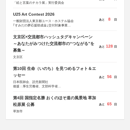
「絵と言葉のチカラ展」実行委員会
U25 Art Contest 2026
8
あと
日
一般財団法人東京都ユース・ホステル協会
｢すみだの夢応援助成金｣交付対象事業
すみだ五彩の芸術祭 連携企画
文京区×交流都市ハッシュタグキャンペーン
～あなたがみつけた交流都市の“つながる”を
128
あと
日
募集～
文京区
第10回 生命（いのち）を見つめるフォト＆エ
ッセー
56
あと
日
日本医師会、読売新聞社
後援：厚生労働省、文部科学省
協賛：東京海上日動火災保険株式会社、東京海上日動あん
しん生命保険株式会社
第4回 国指定名勝 おくのほそ道の風景地 草加
65
松原展 公募
あと
日
草加市