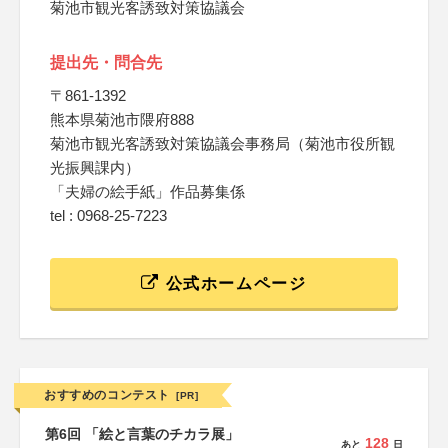
菊池市観光客誘致対策協議会
提出先・問合先
〒861-1392
熊本県菊池市隈府888
菊池市観光客誘致対策協議会事務局（菊池市役所観
光振興課内）
「夫婦の絵手紙」作品募集係
tel : 0968-25-7223
公式ホームページ
おすすめのコンテスト
[PR]
第6回 「絵と言葉のチカラ展」
128
あと
日