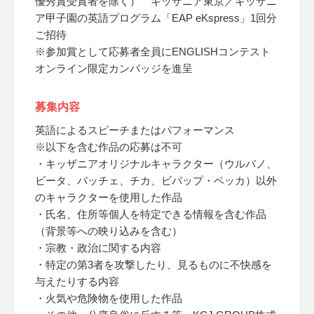
優秀賞受賞者を除く） キッザニア東京／キッザニ
ア甲子園の英語プログラム「EAP eKspress」1回分
ご招待
※参加賞として応募者全員にENGLISHコンテスト
オンライン限定カンバッジを進呈
募集内容
英語によるスピーチまたはパフォーマンス
※以下を含む作品の応募は不可
・キッザニアオリジナルキャラクター（ウルバノ、
ビータ、バッチェ、チカ、ビバップ・ベッカ）以外
のキャラクターを使用した作品
・氏名、住所等個人を特定できる情報を含む作品
（背景等への映り込みを含む）
・宗教・政治に関する内容
・特定の第3者を攻撃したり、見るものに不快感を
与えたりする内容
・火気や危険物を使用した作品