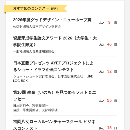
おすすめのコンテスト
[PR]
2026年度グッドデザイン・ニューホープ賞
9
あと
日
公益財団法人日本デザイン振興会
資産形成学生論文アワード 2026《大学生・大
46
学院生限定》
あと
日
一般社団法人資産運用業協会
日本直販プレゼンツ AYETプロジェクトによ
るショートドラマ企画コンテスト
32
あと
日
ショートショート実行委員会、日本直販株式会社、LIFE
LOG BOX
第10回 生命（いのち）を見つめるフォト＆エ
ッセー
55
あと
日
日本医師会、読売新聞社
後援：厚生労働省、文部科学省
協賛：東京海上日動火災保険株式会社、東京海上日動あん
しん生命保険株式会社
福岡八女ローカルベンチャースクール ビジネ
15
スコンテスト
あと
日