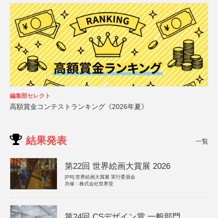
編集部セレクト
高額賞金コンテストランキング《2026年夏》
結果発表
一覧
第22回 世界絵画大賞展 2026
[PR]
世界絵画大賞展 実行委員会
共催：株式会社世界堂
第24回 CSデザイン賞 一般部門