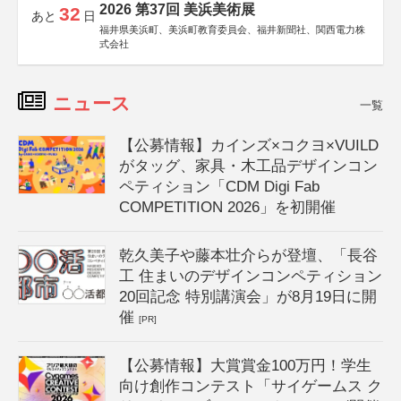
2026 第37回 美浜美術展
32
あと
日
福井県美浜町、美浜町教育委員会、福井新聞社、関西電力株
式会社
ニュース
一覧
【公募情報】カインズ×コクヨ×VUILD
がタッグ、家具・木工品デザインコン
ペティション「CDM Digi Fab
COMPETITION 2026」を初開催
乾久美子や藤本壮介らが登壇、「長谷
工 住まいのデザインコンペティション
20回記念 特別講演会」が8月19日に開
催
[PR]
【公募情報】大賞賞金100万円！学生
向け創作コンテスト「サイゲームス ク