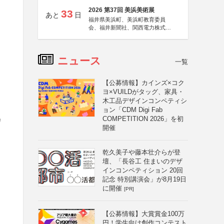
2026 第37回 美浜美術展
33
あと
日
福井県美浜町、美浜町教育委員
会、福井新聞社、関西電力株式会
社
ニュース
一覧
【公募情報】カインズ×コク
ヨ×VUILDがタッグ、家具・
木工品デザインコンペティシ
ョン「CDM Digi Fab
COMPETITION 2026」を初
カ
開催
乾久美子や藤本壮介らが登
壇、「長谷工 住まいのデザ
インコンペティション 20回
記念 特別講演会」が8月19日
に開催
[PR]
【公募情報】大賞賞金100万
円！学生向け創作コンテスト