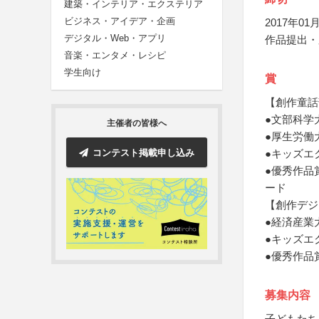
建築・インテリア・エクステリア
ビジネス・アイデア・企画
2017年01月
デジタル・Web・アプリ
作品提出・
音楽・エンタメ・レシピ
学生向け
賞
【創作童話
●文部科学
主催者の皆様へ
●厚生労働
コンテスト掲載申し込み
●キッズエ
●優秀作品
ード
【創作デジ
●経済産業
●キッズエ
●優秀作品
募集内容
子どもたち