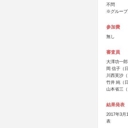
不問
※グループ
参加費
無し
審査員
大澤功一郎
岡 信子（
川西芙沙（
竹井 純（
山本省三（
結果発表
2017年
表