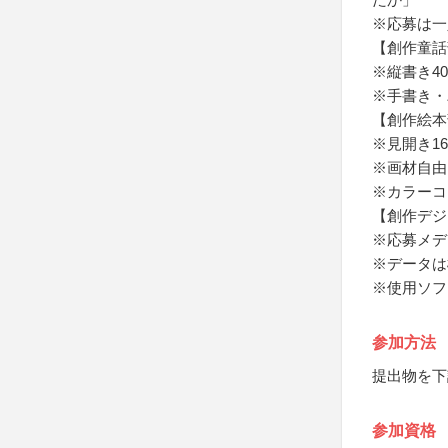
※応募は一
【創作童話
※縦書き4
※手書き・
【創作絵本
※見開き1
※画材自由
※カラーコ
【創作デジ
※応募メデ
※データは
※使用ソフ
参加方法
提出物を下
参加資格