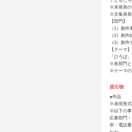
※未発表の
※文集発表
【部門】
（1）創作
（2）創作
（3）創作
【テーマ】
「ひろば」
※各部門と
※テーマの
提出物
●作品
※表現形式
※以下の事
応募部門・
所・電話番
たか」