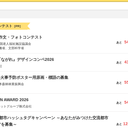
ンテスト
[PR]
護作文・フォトコンテスト
5
あと
全国老人福祉施設協議会
働省、文部科学省
ながれ』デザインコンペ2026
4
あと
社
山火事予防ポスター用原画・標語の募集
5
あと
本森林林業振興会
文部科学省、林野庁、全国森林組合連合会、森林火災対策協会
N AWARD 2026
5
あと
ネットグループ株式会社
流都市ハッシュタグキャンペーン ～あなたがみつけた交流都市
12
”を募集～
あと