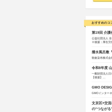
おすすめのコ
第19回 介
公益社団法人 
※後援：厚生労
撥水風呂敷『
朝倉染布株式会
令和8年度 
一般財団法人日
【後援】
総務省消防庁、
GMO DESIG
GMOインター
文京区×交
の“つながる