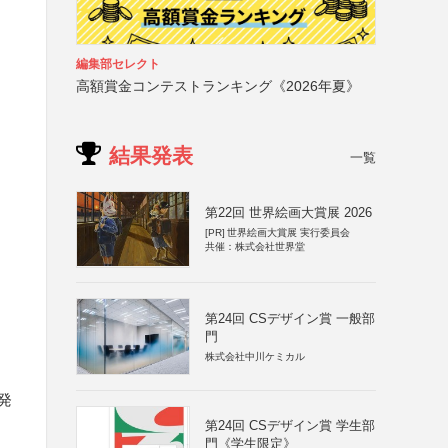
編集部セレクト
高額賞金コンテストランキング《2026年夏》
結果発表
一覧
第22回 世界絵画大賞展 2026
[PR]
世界絵画大賞展 実行委員会
共催：株式会社世界堂
第24回 CSデザイン賞 一般部
門
株式会社中川ケミカル
発
第24回 CSデザイン賞 学生部
門《学生限定》