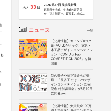
2026 第37回 美浜美術展
33
あと
日
福井県美浜町、美浜町教育委員
会、福井新聞社、関西電力株式会
社
泊
ニュース
一覧
ト
【公募情報】カインズ×コク
し
ヨ×VUILDがタッグ、家具・
木工品デザインコンペティシ
ョン「CDM Digi Fab
るも
COMPETITION 2026」を初
開催
チ
乾久美子や藤本壮介らが登
壇、「長谷工 住まいのデザ
券
インコンペティション 20回
記念 特別講演会」が8月19日
に開催
[PR]
【公募情報】大賞賞金100万
円！学生向け創作コンテスト