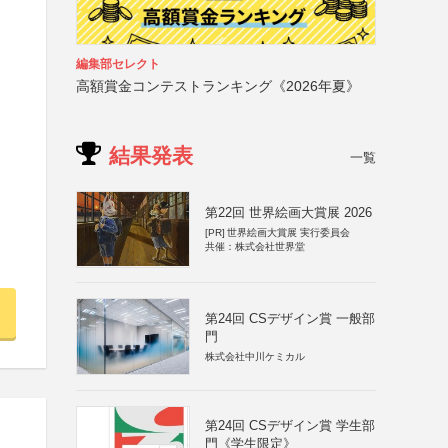
編集部セレクト
高額賞金コンテストランキング《2026年夏》
結果発表
一覧
第22回 世界絵画大賞展 2026
[PR]
世界絵画大賞展 実行委員会
共催：株式会社世界堂
第24回 CSデザイン賞 一般部
門
株式会社中川ケミカル
第24回 CSデザイン賞 学生部
門《学生限定》