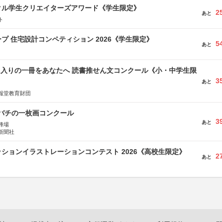
クル学生クリエイターズアワード《学生限定》
2
あと
ト
プ 住宅設計コンペティション 2026《学生限定》
5
あと
に入りの一冊をあなたへ 読書推せん文コンクール《小・中学生限
3
あと
報堂教育財団
ツバチの一枚画コンクール
3
あと
蜂場
新聞社
ションイラストレーションコンテスト 2026《高校生限定》
2
あと