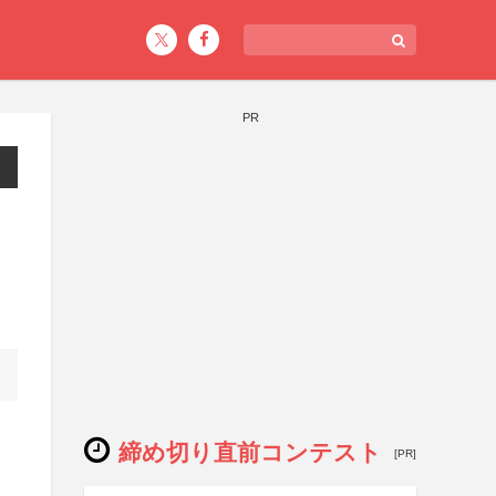
PR
締め切り直前コンテスト
[PR]