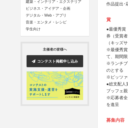
建築・インテリア・エクステリア
作品提出･
ビジネス・アイデア・企画
デジタル・Web・アプリ
賞
音楽・エンタメ・レシピ
●最優秀賞
学生向け
券（受賞者
（キッズサ
※最優秀賞
主催者の皆様へ
て、期間限
コンテスト掲載申し込み
※ランチブ
のとする
※ピッツァ
●総支配人
ブッフェ親
※応募者全
を進呈
募集内容