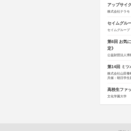
アップサイ
株式会社テラモ
セイムグルー
セイムグループ
第6回 お気
定》
公益財団法人博
第14回 ミ
株式会社山田養
共催：朝日学生
高校生ファッ
文化学園大学