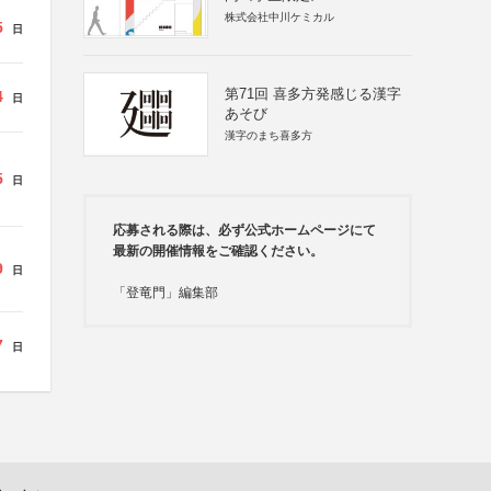
株式会社中川ケミカル
5
日
第71回 喜多方発感じる漢字
4
日
あそび
漢字のまち喜多方
5
日
応募される際は、必ず公式ホームページにて
最新の開催情報をご確認ください。
9
日
「登竜門」編集部
7
日