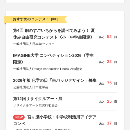
おすすめのコンテスト
[PR]
第4回 銅のすごいちからを調べてみよう！ 夏
52
休み自由研究コンテスト《小・中学生限定》
あと
日
一般社団法人日本銅センター
IMAGINE大学 コンペティション2026《学生
22
限定》
あと
日
一般社団法人Design Association Liberal Arts協会
2026年版 化学の日「缶バッジデザイン」募集
75
あと
日
公益社団法人日本化学会
第12回リサイクルアート展
25
あと
日
リサイクルアート展実行委員会
宮ヶ瀬小学校・中学校利活用アイデア
NEW
17
コンペ
あと
日