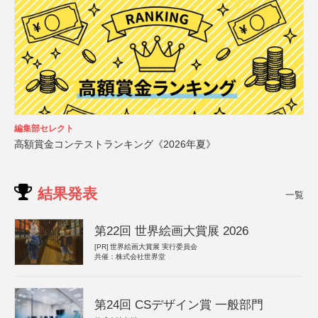
編集部セレクト
高額賞金コンテストランキング《2026年夏》
結果発表
一覧
第22回 世界絵画大賞展 2026
[PR]
世界絵画大賞展 実行委員会
共催：株式会社世界堂
第24回 CSデザイン賞 一般部門