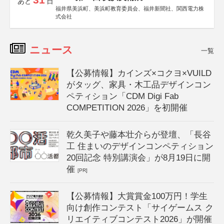
あと
日
福井県美浜町、美浜町教育委員会、福井新聞社、関西電力株
式会社
ニュース
一覧
【公募情報】カインズ×コクヨ×VUILD
がタッグ、家具・木工品デザインコン
ペティション「CDM Digi Fab
COMPETITION 2026」を初開催
乾久美子や藤本壮介らが登壇、「長谷
工 住まいのデザインコンペティション
20回記念 特別講演会」が8月19日に開
催
[PR]
【公募情報】大賞賞金100万円！学生
向け創作コンテスト「サイゲームス ク
リエイティブコンテスト2026」が開催