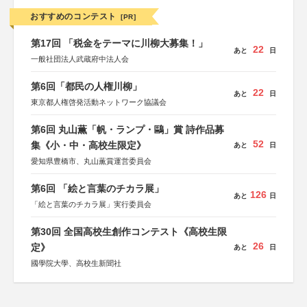
おすすめのコンテスト
[PR]
第17回 「税金をテーマに川柳大募集！」
22
あと
日
一般社団法人武蔵府中法人会
第6回「都民の人権川柳」
22
あと
日
東京都人権啓発活動ネットワーク協議会
第6回 丸山薫「帆・ランプ・鷗」賞 詩作品募
52
集《小・中・高校生限定》
あと
日
愛知県豊橋市、丸山薫賞運営委員会
第6回 「絵と言葉のチカラ展」
126
あと
日
「絵と言葉のチカラ展」実行委員会
第30回 全国高校生創作コンテスト《高校生限
26
定》
あと
日
國學院大學、高校生新聞社