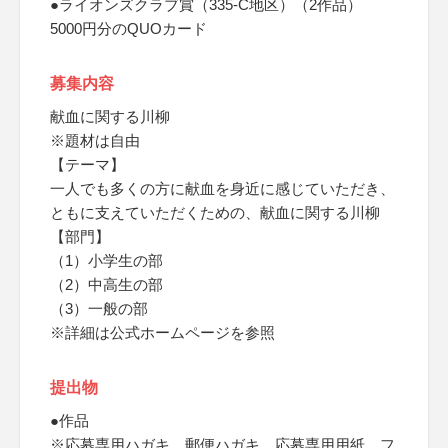
●ライオンズクラブ賞（335-C地区）（2作品）
5000円分のQUOカード
募集内容
献血に関する川柳
※題材は自由
【テーマ】
一人でも多くの方に献血を身近に感じていただき、
ともに支えていただくための、献血に関する川柳
【部門】
（1）小学生の部
（2）中高生の部
（3）一般の部
※詳細は公式ホームページを参照
提出物
●作品
※応募専用ハガキ、郵便ハガキ、応募専用用紙、フ