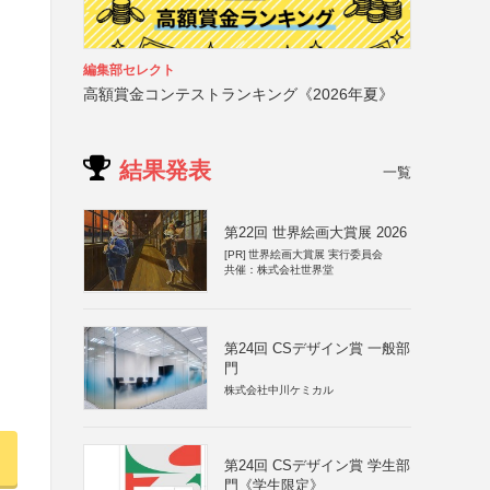
編集部セレクト
高額賞金コンテストランキング《2026年夏》
結果発表
一覧
第22回 世界絵画大賞展 2026
[PR]
世界絵画大賞展 実行委員会
共催：株式会社世界堂
第24回 CSデザイン賞 一般部
門
株式会社中川ケミカル
第24回 CSデザイン賞 学生部
門《学生限定》