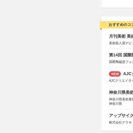
おすすめのコ
月刊美術 美
美術新人賞デビ
第14回 国
国際陶磁器フェ
AJC
NEW
AJCクリエイ
神奈川県美術展
神奈川県美術展
神奈川県
アップサイ
株式会社テラモ