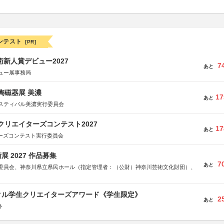
ンテスト
[PR]
術新人賞デビュー2027
7
あと
ュー展事務局
際陶磁器展 美濃
17
あと
スティバル美濃実行委員会
クリエイターズコンテスト2027
17
あと
ターズコンテスト実行委員会
 2027 作品募集
7
あと
委員会、神奈川県立県民ホール（指定管理者：（公財）神奈川芸術文化財団）、
クル学生クリエイターズアワード《学生限定》
2
あと
ト