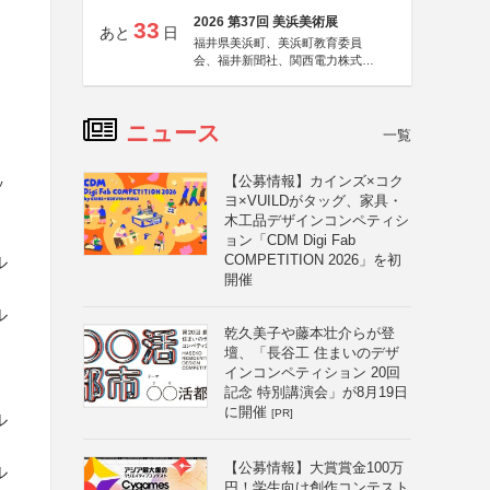
2026 第37回 美浜美術展
33
あと
日
福井県美浜町、美浜町教育委員
会、福井新聞社、関西電力株式会
社
ニュース
一覧
と
【公募情報】カインズ×コク
ッ
ヨ×VUILDがタッグ、家具・
木工品デザインコンペティシ
ョン「CDM Digi Fab
COMPETITION 2026」を初
ル
開催
ル
乾久美子や藤本壮介らが登
壇、「長谷工 住まいのデザ
ト
インコンペティション 20回
記念 特別講演会」が8月19日
に開催
[PR]
ル
【公募情報】大賞賞金100万
ル
円！学生向け創作コンテスト