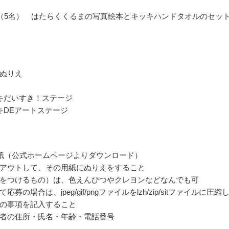
（5名） はたらくくるまの写真絵本とキッキハンドタオルのセッ
ぬりえ
キだいすき！ステージ
キDEアートステージ
紙（公式ホームページよりダウンロード）
アウトして、その用紙にぬりえをすること
をつけるもの）は、色えんぴつやクレヨンなどなんでも可
募の場合は、jpeg/gif/pngファイルをlzh/zip/sitファイルに圧縮
の事項を記入すること
者の住所・氏名・年齢・電話番号