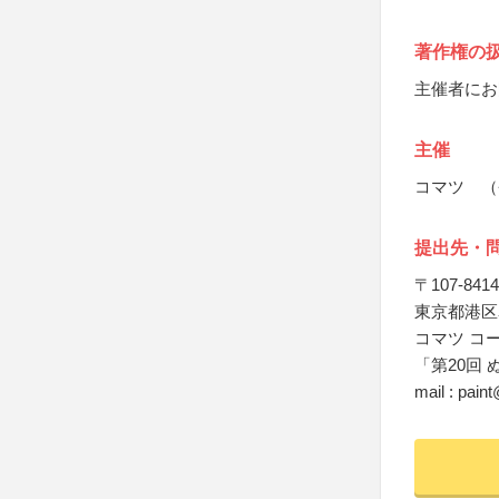
著作権の
主催者にお
主催
コマツ （
提出先・
〒107-8414
東京都港区赤
コマツ コ
「第20回 
mail : pain