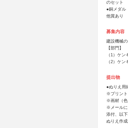
のセット
●銅メダル
他賞あり
募集内容
建設機械の
【部門】
（1）ケン
（2）ケン
提出物
●ぬりえ用
※プリント
※画材（色
※メールにて応
添付、以下
ぬりえ作成