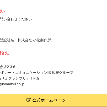
扱い
問い合わせください
登記社名：株式会社 小松製作所）
問合先
坂2-3-6
ーポレートコミュニケーション部 広報グループ
ぬりえグランプリ」 TR係
t@komatsu.co.jp
公式ホームページ