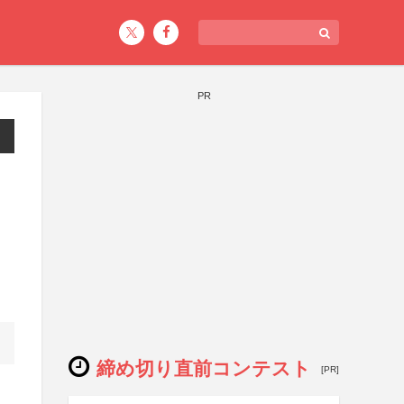
PR
締め切り直前コンテスト
[PR]