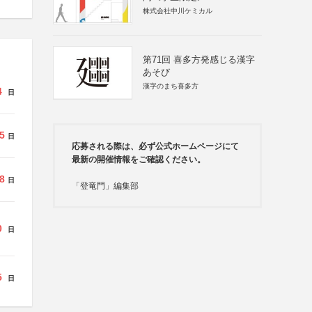
株式会社中川ケミカル
第71回 喜多方発感じる漢字
あそび
漢字のまち喜多方
4
日
5
日
応募される際は、必ず公式ホームページにて
最新の開催情報をご確認ください。
8
日
「登竜門」編集部
0
日
5
日