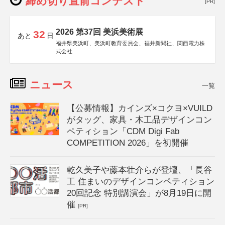
締め切り直前コンテスト
[PR]
2026 第37回 美浜美術展
32
あと
日
福井県美浜町、美浜町教育委員会、福井新聞社、関西電力株
式会社
ニュース
一覧
【公募情報】カインズ×コクヨ×VUILD
がタッグ、家具・木工品デザインコン
ペティション「CDM Digi Fab
COMPETITION 2026」を初開催
乾久美子や藤本壮介らが登壇、「長谷
工 住まいのデザインコンペティション
20回記念 特別講演会」が8月19日に開
催
[PR]